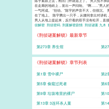
陈宇紧跟上去，刚出门外就追上了。 男人慌不择
在走廊的地砖上，发出一声闷响。 “啊……”男
一气呵成。 “别动。”陈宇的声音不大，但很沉
在了地上。 陈宇腾出一只手，从腰间拿出对讲机，
男人从地上提起来，反拧着的双手没有松开，直接交
侦解密
刑侦密码
刑案解密剧情
刑侦谜案 九木
《刑侦谜案解锁》最新章节
第273章 养生馆
第2
《刑侦谜案解锁》章节列表
第1章 雪中裸尸
第2
第5章 偷窥过死者
第6
第9章 垃圾堆里的裸尸
第1
第13章 3连环杀人案
第1