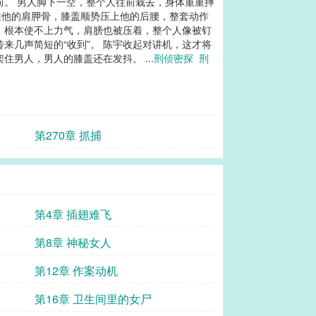
前。 男人脚下一空，整个人往前栽去，身体重重摔
住他的肩胛骨，膝盖顺势压上他的后腰，整套动作
的，根本使不上力气，肩膀也被压着，整个人像被钉
来几声简短的“收到”。 陈宇收起对讲机，这才将
男人，男人的膝盖还在发抖。 ...
刑侦密探
刑
第270章 抓捕
第4章 插翅难飞
第8章 神秘女人
第12章 作案动机
第16章 卫生间里的女尸