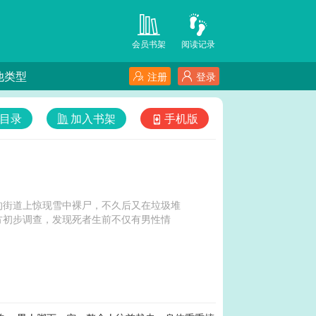
会员书架
阅读记录
他类型
注册
登录
目录
加入书架
手机版
的街道上惊现雪中裸尸，不久后又在垃圾堆
方初步调查，发现死者生前不仅有男性情