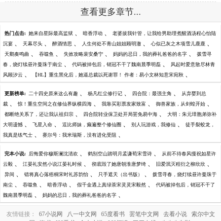
查看更多章节...
、
、
热门点击:
她来自星际最高监狱
暗香浮动
老婆拔我针管，让我给男助理煮醒酒汤程心怡陆
、
、
、
、
、
沉宴
天幕尽头
醉酒情思
人生何处不青山姐姐顾明澈
心似已灰之木项雪儿鹿鹿
、
、
、
、
天鹅奏鸣曲
吞噬鱼
失效攻略裴安桑宁
妈妈的忌日，我的葬礼爸爸的名字
拨雪寻
、
、
春，烧灯续昼许曼珠于南尘
代码被掉包后，销冠不干了魏南晨季明磊
风起时爱意散尽林青
、
、
风顾汐云
【HL】重生黑化后，她逼总裁以死谢罪！ 作者：易小文林知意宋宛秋
、
、
、
更新榜单:
二十四史原来这么有趣
杨凡红尘修行记
四合院：最强主角
从弃婴到总
、
、
、
、
裁
惊！重生空间之在修仙界纵横四海
我靠买彩票发家致富
御兽家族，从剑蝗开始
、
、
都断绝关系了，还让我认祖归宗
四合院转业保卫处开局罢免易中海
大明：朱元璋胞弟弥补
、
、
、
、
大明遗憾
飞星入命
逗比师妹，癫遍整个修仙圈
别人玩游戏，我修仙
徒手裂蛟龙，
、
、
我真是练气士
赛尔号：我米瑞斯，没有进化受阻
、
、
完本小说:
后悔爱你穆斯澜沈清欢
鹤别空山踏明月孟谦荀宋雪诗
从前不待春风慢祝如星许
、
、
、
、
云毅
江晏礼安然小说江晏礼时候
彻底毁了她唐朝淮唐梦绮
旧爱泯灭程衍之柳欣欣
、
、
、
异间
错将真心落梧桐宋时礼苏韵怡
只手遮天（出书版）
拨雪寻春，烧灯续昼许曼珠于
、
、
、
、
南尘
吞噬鱼
暗香浮动
假千金遇上真绿茶宋灵灵宋毅然
代码被掉包后，销冠不干了
、
、
魏南晨季明磊
妈妈的忌日，我的葬礼爸爸的名字
友情链接：
67小说网
八一中文网
65度看书
罢笔中文网
去看小说
索尔中文