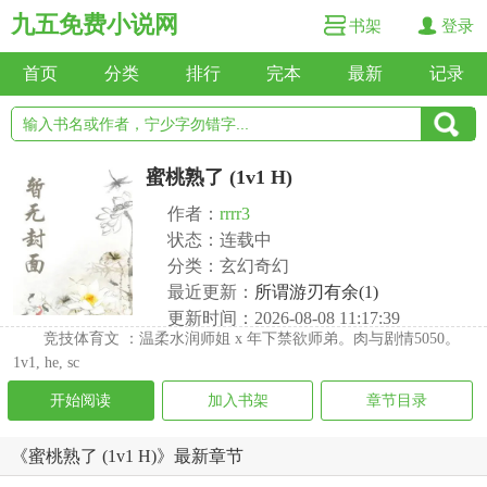
九五免费小说网
书架
登录
首页
分类
排行
完本
最新
记录
蜜桃熟了 (1v1 H)
作者：
rrrr3
状态：连载中
分类：玄幻奇幻
最近更新：
所谓游刃有余(1)
更新时间：2026-08-08 11:17:39
竞技体育文 ：温柔水润师姐 x 年下禁欲师弟。肉与剧情5050。
1v1, he, sc
开始阅读
加入书架
章节目录
《蜜桃熟了 (1v1 H)》最新章节