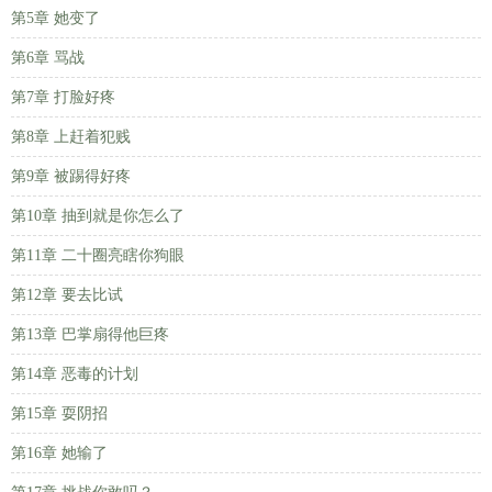
第5章 她变了
第6章 骂战
第7章 打脸好疼
第8章 上赶着犯贱
第9章 被踢得好疼
第10章 抽到就是你怎么了
第11章 二十圈亮瞎你狗眼
第12章 要去比试
第13章 巴掌扇得他巨疼
第14章 恶毒的计划
第15章 耍阴招
第16章 她输了