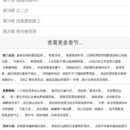
第17章 挑战你敢吗？
第18章 江二少
第19章 找老婆的路上
第20章 前往教管所
查看更多章节...
、
、
热门点击:
她来自星际最高监狱
暗香浮动
老婆拔我针管，让我给男助理煮醒酒汤程心怡陆
、
、
、
、
、
沉宴
天幕尽头
醉酒情思
人生何处不青山姐姐顾明澈
心似已灰之木项雪儿鹿鹿
、
、
、
、
天鹅奏鸣曲
吞噬鱼
失效攻略裴安桑宁
妈妈的忌日，我的葬礼爸爸的名字
拨雪寻
、
、
春，烧灯续昼许曼珠于南尘
代码被掉包后，销冠不干了魏南晨季明磊
风起时爱意散尽林青
、
、
风顾汐云
【HL】重生黑化后，她逼总裁以死谢罪！ 作者：易小文林知意宋宛秋
、
、
、
更新榜单:
二十四史原来这么有趣
杨凡红尘修行记
四合院：最强主角
从弃婴到总
、
、
、
、
裁
惊！重生空间之在修仙界纵横四海
我靠买彩票发家致富
御兽家族，从剑蝗开始
、
、
都断绝关系了，还让我认祖归宗
四合院转业保卫处开局罢免易中海
大明：朱元璋胞弟弥补
、
、
、
、
大明遗憾
飞星入命
逗比师妹，癫遍整个修仙圈
别人玩游戏，我修仙
徒手裂蛟龙，
、
、
我真是练气士
赛尔号：我米瑞斯，没有进化受阻
、
、
完本小说:
后悔爱你穆斯澜沈清欢
鹤别空山踏明月孟谦荀宋雪诗
从前不待春风慢祝如星许