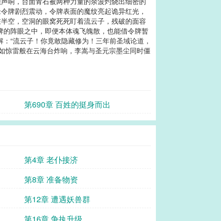
蚀声响，台面青石被两种力量的余波灼烧出细密的
老令牌剧烈震动，令牌表面的魔纹亮起诡异红光，
在半空，空洞的眼窝死死盯着流云子，残破的面容
令牌的阵眼之中，即便本体魂飞魄散，也能借令牌暂
解：“流云子！你竟敢隐藏修为！三年前圣域论道，
话如惊雷般在云海台炸响，李嵩与圣元宗墨尘同时僵
第690章 百姓的挺身而出
第4章 老仆接济
第8章 准备物资
第12章 遭遇妖兽群
第16章 争执升级