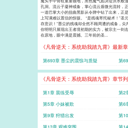
魔头手中骨杖重重顿地，黑色魔气如决堤洪水般
孔洞。流云子凝神戒备，掌心流云盾微光流转，
一道巴掌大小的扭曲黑影从令牌中钻了出来，正
上写满难以置信的惊骇。 “是残魂寄托秘术！”
存意识！”墨尘的残魂却全然不顾周遭的戒备，尖
你明明只展现出王者境初期的实力，被宗主一剑击
在原地，眼中满是震撼。三年前的圣...
《凡骨逆天：系统助我踏九霄》最新章
第693章 墨尘的震惊与质疑
第6
《凡骨逆天：系统助我踏九霄》章节列
第1章 晨练受辱
第2
第5章 小妹被欺
第6
第9章 狩猎出发
第1
第13章 艰难突围
第1