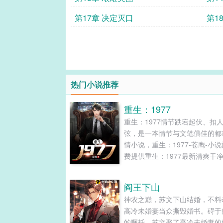
第17章 决定灭口
第1
热门小说推荐
重生：1977
重生：1977情节跌宕起伏、扣
弦，是一本情节与文笔俱佳的都
情小说，重生：1977-苍鹰-小
费提供重生：1977最新清爽干
字章节在线阅读和TXT下载。...
阎王下山
神农之巅，苏文下山结婚，不料
高冷未婚妻当众撕毁婚书。碍于
的嘱托。苏文娶了高冷未婚妻的