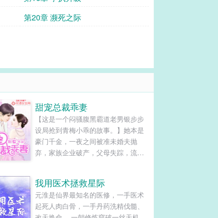
第20章 濒死之际
甜宠总裁乖妻
【这是一个闷骚腹黑霸道老男银步步
设局抢到青梅小乖的故事。】她本是
豪门千金，一夜之间被准未婚夫抛
弃，家族企业破产，父母失踪，流落
街头，绝望无助之际，紧抓救命“稻
草”。这个男人看上去老了点，但胜在
我用医术拯救星际
成熟稳重够隐忍，坐怀不乱柳下惠。
元淮是仙界最知名的医修，一手医术
最最重要的就是，这个男人还是……
起死人肉白骨，一手丹药洗精伐髓、
所以她决定将这头老牛扑倒吃掉，成
改天换命。 一朝修炼窥破一丝天机，