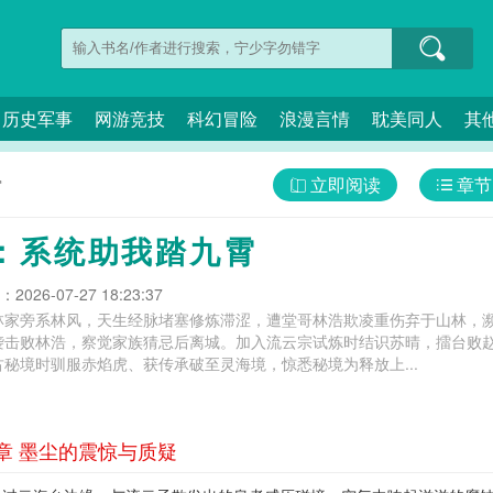
历史军事
网游竞技
科幻冒险
浪漫言情
耽美同人
其
立即阅读
章节
霄
：系统助我踏九霄
026-07-27 18:23:37
林家旁系林风，天生经脉堵塞修炼滞涩，遭堂哥林浩欺凌重伤弃于山林，濒
袭击败林浩，察觉家族猜忌后离城。加入流云宗试炼时结识苏晴，擂台败
秘境时驯服赤焰虎、获传承破至灵海境，惊悉秘境为释放上...
章 墨尘的震惊与质疑