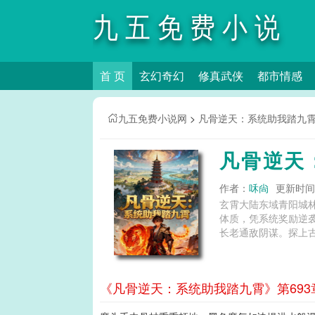
九五免费小说
首 页
玄幻奇幻
修真武侠
都市情感
网
九五免费小说网
>
凡骨逆天：系统助我踏九
凡骨逆天
作者：
咊尙
更新时间：2
玄霄大陆东域青阳城
体质，凭系统奖励逆
长老通敌阴谋。探上古
《凡骨逆天：系统助我踏九霄》第693