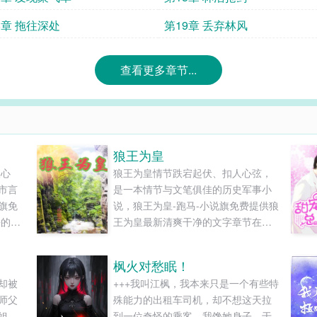
8章 拖往深处
第19章 丢弃林风
查看更多章节...
狼王为皇
人心
狼王为皇情节跌宕起伏、扣人心弦，
市言
是一本情节与文笔俱佳的历史军事小
说旗免
说，狼王为皇-跑马-小说旗免费提供狼
净的文
王为皇最新清爽干净的文字章节在线
阅读和TXT下载。...
枫火对愁眠！
却被
+++我叫江枫，我本来只是一个有些特
师父
殊能力的出租车司机，却不想这天拉
姐
到一位奇怪的乘客，我馋她身子，于