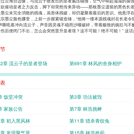
漫过云海台边缘，与流云子散发出的皇者威压碰撞，空气中响起滋滋的腐
正欲催动皇者之力反击，脚下却突然传来异动——那枚墨尘遗留的黑色长
是墨尘未完全消散的残魂，虽形体残破，却仍凝聚着最后的意识。他悬浮
圣元宗墨尘脸色骤变，上前一步握紧锻造锤，“他将一缕本源残魂封在长老
声嘶吼着冲向流云子，声音因灵魂不稳而沙哑破碎，带着极致的疯狂与不
伤后便闭门不出，怎么会突然晋升皇者境？这不可能！绝不可能！” 这
节
92章 流云子的皇者登场
第691章 林风的舍身相护
表
章 饭堂冲突
第3章 功法被毁
章 家族公告
第7章 林浩挑衅
0章 初入黑风林
第11章 猎杀青纹兔
4章 发现聚气草
第15章 林浩抢药