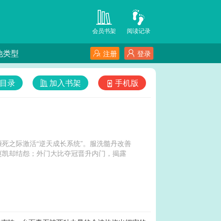
会员书架
阅读记录
他类型
注册
登录
目录
加入书架
手机版
死之际激活“逆天成长系统”。服洗髓丹改善
赵凯却结怨；外门大比夺冠晋升内门，揭露