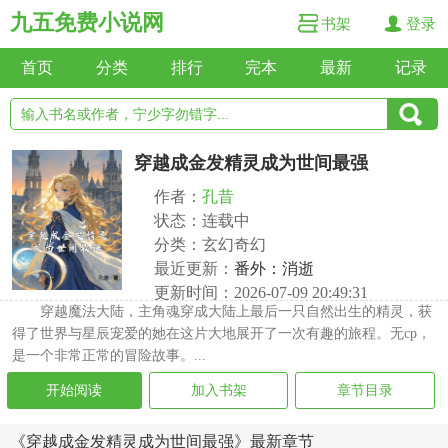
九五免费小说网
书架
登录
首页
分类
排行
完本
最新
记录
穿越成金发精灵成为世间最强
作者：
孔昔
状态：连载中
分类：玄幻奇幻
最近更新：
番外：消逝
更新时间：2026-07-09 20:49:31
穿越魔法大陆，主角魂穿成大陆上最后一只自然出生的精灵，获
得了世界与星辰宠爱的她在这片大地展开了一次有趣的旅程。无cp，
是一个非常正常的冒险故事。...
开始阅读
加入书架
章节目录
《穿越成金发精灵成为世间最强》最新章节