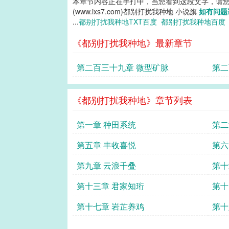
本章节内容正在手打中，当您看到这段文字，请
(www.ixs7.com)都别打扰我种地 小说旗
如有问题
...
都别打扰我种地TXT百度
都别打扰我种地百
《都别打扰我种地》最新章节
第二百三十九章 微型矿脉
第二
《都别打扰我种地》章节列表
第一章 种田系统
第二
第五章 丰收喜悦
第六
第九章 云浪千叠
第十
第十三章 君家知珩
第十
第十七章 岩芷养鸡
第十