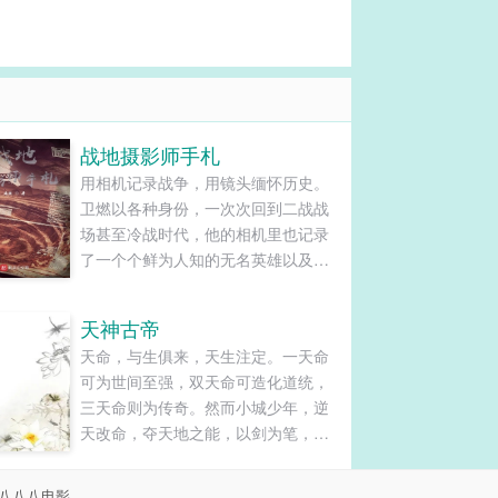
战地摄影师手札
用相机记录战争，用镜头缅怀历史。
卫燃以各种身份，一次次回到二战战
场甚至冷战时代，他的相机里也记录
了一个个鲜为人知的无名英雄以及淹
没在战争里的宝藏。血肉横飞的二
战，核阴云笼罩下的冷战时代，无数
天神古帝
的秘密被时间埋葬，又被他用快门永
天命，与生俱来，天生注定。一天命
远封印在了底片里。......
可为世间至强，双天命可造化道统，
三天命则为传奇。然而小城少年，逆
天改命，夺天地之能，以剑为笔，以
琴为墨，于天命菩提作画，展一页...
八八八电影