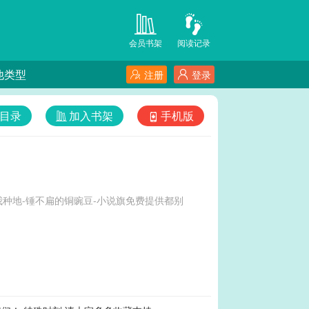
会员书架
阅读记录
他类型
注册
登录
目录
加入书架
手机版
种地-锤不扁的铜豌豆-小说旗免费提供都别