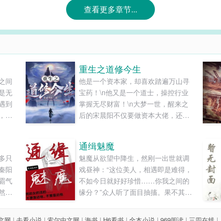
查看更多章节...
重生之道修今生
之间
他是一个资本家，却喜欢踏遍万山寻
是无
宝药！\n他又是一个道士，操控行业
遇到
掌握无尽财富！\n大梦一世，醒来之
，心
后的宋晨阳不仅要做资本大佬，还要
愿嫁
追逐自己最初的梦想，那就是探险
地、采仙草、炼仙药。\n神秘巍峨的
通缉魅魔
昆仑山、凶险恐怖的亚马逊森林、广
多只
魅魔从欲望中降生，然刚一出世就调
袤无垠的大沙漠到底存在什么样的秘
秦阳
戏昼神：“这位美人，相遇即是难得，
密？\n且看玄真观小师叔祖带你勇闯
霸气
不如今日就好好珍惜……你我之间的
险地，如何从一介凡人，重现古之练
然找
缘分？”众人听了面目抽搐。果不其
气士的无上风采！\n（第一卷主要是
什么
然，之后传来了魅魔被罚的消息——
铺垫，第二卷才会开启探险之旅，请
大的
在元洲的无始河里捡垃圾。某日，一
大家敬请期待！本书单女主～）...
文网
|
去看小说
|
索尔中文网
|
海书
|
H6看书
|
全本小说
|
969阅读
|
三四在线
|