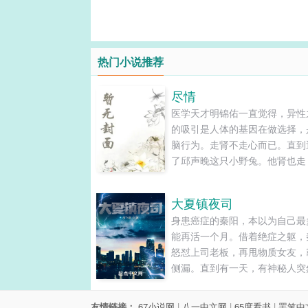
热门小说推荐
尽情
医学天才明锦佑一直觉得，异性
的吸引是人体的基因在做选择，
脑行为。走肾不走心而已。直到
了邱声晚这只小野兔。他肾也走
也走。还得一步步贿赂她心甘情
给自己！...
大夏镇夜司
身患癌症的秦阳，本以为自己最
能再活一个月。借着绝症之躯，
怒怼上司老板，再甩物质女友，
侧漏。直到有一天，有神秘人突
上门来，他才发现自己得的不是
绝症，而是可以让普通人变得强
友情链接：
67小说网
|
八一中文网
|
65度看书
|
罢笔中