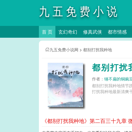
九五免费小说
首 页
玄幻奇幻
修真武侠
都市情感
网
九五免费小说网
>
都别打扰我种地
都别打扰
作者：
锤不扁的铜豌
都别打扰我种地情节
打扰我种地最新清爽干
《都别打扰我种地》第二百三十九章 