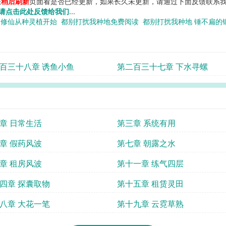
您
稍后刷新
页面看是否已经更新，如果长久未更新，请通过下面反馈联系我
请点击此处反馈给我们
...
度
修仙从种灵植开始
都别打扰我种地免费阅读
都别打扰我种地 锤不扁
百三十八章 诱鱼小鱼
第二百三十七章 下水寻螺
章 日常生活
第三章 系统有用
章 假药风波
第七章 朝露之水
章 租房风波
第十一章 练气四层
四章 探囊取物
第十五章 租赁灵田
八章 大花一笔
第十九章 云霓草熟