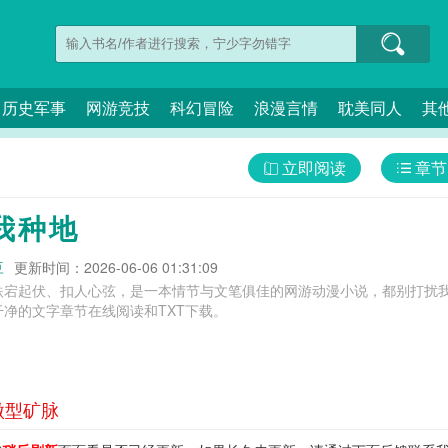
历史军事
网游竞技
科幻冒险
浪漫言情
耽美同人
其
立即阅读
章节
我种地
豆
更新时间：2026-06-06 01:31:09
跌宕起伏、扣人心弦，是一本情节与文笔俱佳的网游动漫小说，都别打扰我
净的文字章节在线阅读和TXT下载。
微型矿脉