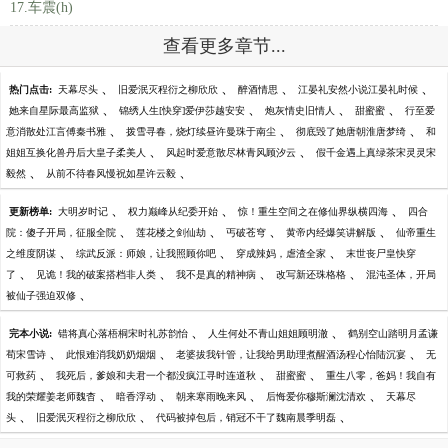
17.车震(h)
查看更多章节...
、
、
、
、
热门点击:
天幕尽头
旧爱泯灭程衍之柳欣欣
醉酒情思
江晏礼安然小说江晏礼时候
、
、
、
、
她来自星际最高监狱
锦绣人生[快穿]爱伊莎越安安
炮灰情史旧情人
甜蜜蜜
行至爱
、
、
、
意消散处江言傅秦书雅
拨雪寻春，烧灯续昼许曼珠于南尘
彻底毁了她唐朝淮唐梦绮
和
、
、
姐姐互换化兽丹后大皇子柔美人
风起时爱意散尽林青风顾汐云
假千金遇上真绿茶宋灵灵宋
、
、
毅然
从前不待春风慢祝如星许云毅
、
、
、
更新榜单:
大明岁时记
权力巅峰从纪委开始
惊！重生空间之在修仙界纵横四海
四合
、
、
、
、
院：傻子开局，征服全院
莲花楼之剑仙劫
丐破苍穹
黄帝内经爆笑讲解版
仙帝重生
、
、
、
之维度阴谋
综武反派：师娘，让我照顾你吧
穿成辣妈，虐渣全家
末世丧尸皇快穿
、
、
、
、
了
见诡！我的破案搭档非人类
我不是真的精神病
改写新还珠格格
混沌圣体，开局
、
被仙子强迫双修
、
、
完本小说:
错将真心落梧桐宋时礼苏韵怡
人生何处不青山姐姐顾明澈
鹤别空山踏明月孟谦
、
、
、
荀宋雪诗
此恨难消我奶奶烟烟
老婆拔我针管，让我给男助理煮醒酒汤程心怡陆沉宴
无
、
、
、
可救药
我死后，爹娘和夫君一个都没疯江寻时连道秋
甜蜜蜜
重生八零，爸妈！我自有
、
、
、
、
我的荣耀姜老师魏杳
暗香浮动
朝来寒雨晚来风
后悔爱你穆斯澜沈清欢
天幕尽
、
、
、
头
旧爱泯灭程衍之柳欣欣
代码被掉包后，销冠不干了魏南晨季明磊