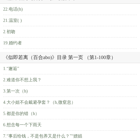
22.电话(h)
21.温室( )
2.初吻
19.婚约者
《似即若离（百合abo)》目录 第一页 （第1-100章）
1.“邂逅”
2.难道你不想上我？
3.第一次（h)
4.大小姐不会戴避孕套？（h,微窒息）
5.都是你的错（h）
6.想念每一个下雨天
7.“事后给钱，不是包养又是什么？”“嫖娼