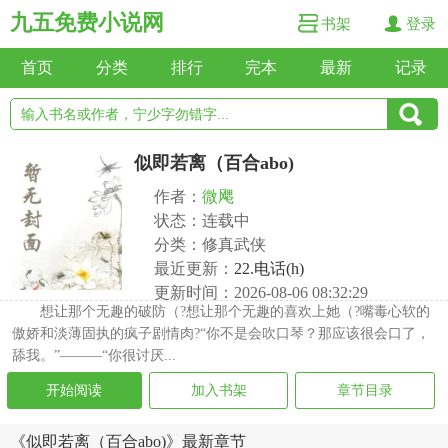
九五免费小说网
书架
登录
首页
分类
排行
完本
最新
记录
似即若离（百合abo)
作者：
微飔
状态：连载中
分类：修真武侠
最近更新：
22.电话(h)
更新时间：2026-08-06 08:32:29
想让那个无趣的破防（?想让那个无趣的喜欢上她（?嘴毒心软的
傲娇和淡薄固执的疯子剧情肉?“你不是会吹口琴？那应该很会口了，
舔我。”———“你很讨厌...
开始阅读
加入书架
章节目录
《似即若离（百合abo)》最新章节