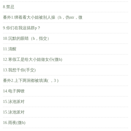
8.禁忌
番外1.绑着看大小姐被别人操（h，伪ntr，微
9.你们在我这搞群p？
10.沉默的眼睛（h，指交）
11.清醒
12.寒假工是给大小姐做女仆(微h)
13.我想干你(手交)
番外2.上下两洞都被填满( ，3 )
14.电子脚镣
15.泳池派对
15.泳池派对
16.雨夜(微h)