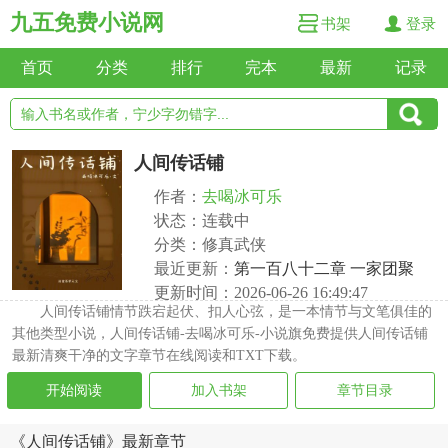
九五免费小说网
书架
登录
首页
分类
排行
完本
最新
记录
人间传话铺
作者：
去喝冰可乐
状态：连载中
分类：修真武侠
最近更新：
第一百八十二章 一家团聚
更新时间：2026-06-26 16:49:47
人间传话铺情节跌宕起伏、扣人心弦，是一本情节与文笔俱佳的
其他类型小说，人间传话铺-去喝冰可乐-小说旗免费提供人间传话铺
最新清爽干净的文字章节在线阅读和TXT下载。
开始阅读
加入书架
章节目录
《人间传话铺》最新章节