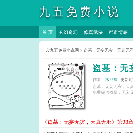
九五免费小说
首 页
玄幻奇幻
修真武侠
都市情感
网
九五免费小说网
>
盗墓：无妄无灾，天真无
盗墓：无
作者：
木旦眉
更新时间
盗墓：无妄无灾，天
免费提供盗墓：无妄
《盗墓：无妄无灾，天真无邪》第93章