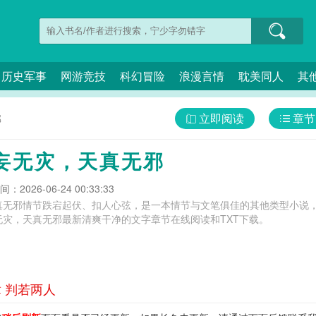
历史军事
网游竞技
科幻冒险
浪漫言情
耽美同人
其
立即阅读
章节
邪
妄无灾，天真无邪
：2026-06-24 00:33:33
真无邪情节跌宕起伏、扣人心弦，是一本情节与文笔俱佳的其他类型小说，
无灾，天真无邪最新清爽干净的文字章节在线阅读和TXT下载。
 判若两人