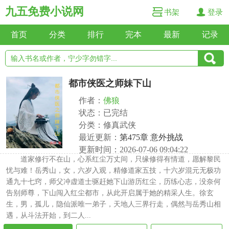
九五免费小说网
书架
登录
首页
分类
排行
完本
最新
记录
都市侠医之师妹下山
作者：
佛狼
状态：已完结
分类：修真武侠
最近更新：
第475章 意外挑战
更新时间：2026-07-06 09:04:22
道家修行不在山，心系红尘万丈间，只缘修得有情道，愿解黎民
忧与难！岳秀山，女，六岁入观，精修道家五技，十六岁混元无极功
通九十七窍，师父冲虚道士驱赶她下山游历红尘，历练心志，没奈何
告别师尊，下山闯入红尘都市，从此开启属于她的精采人生。徐玄
生，男，孤儿，隐仙派唯一弟子，天地人三界行走，偶然与岳秀山相
遇，从斗法开始，到二人...