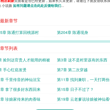
您
稍后刷新
页面看是否已经更新，如果长久未更新，请通过下面反馈联系我
肉 小说旗
如有问题请点击此处反馈给我们
...
最新章节
05章 陈通打算回桃源村
第204章 陈通现身
章节列表
章 捡到达官贵人才能用的棉被
第3章 这不是村里该有的东西
章 手心红痣发烫
第7章 第二次穿越
0章 千里传音的神仙法宝
第11章 找到兼职，一天打两份
4章 拿了很多好东西回来
第15章 日子不过了？
8章 珍娘家传来的肉香味
第19章 云老爹说珍娘被神仙