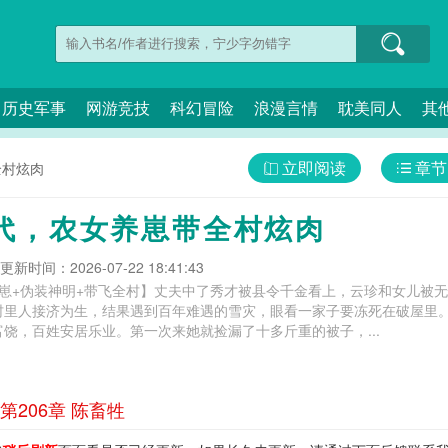
历史军事
网游竞技
科幻冒险
浪漫言情
耽美同人
其
立即阅读
章节
全村炫肉
代，农女养崽带全村炫肉
更新时间：2026-07-22 18:41:43
养崽+伪装神明+带飞全村】丈夫中了秀才被县令千金看上，云珍和女儿被
村里人接济为生，结果遇到百年难遇的雪灾，眼看一家子要冻死在破屋里
饶，百姓安居乐业。第一次来她就捡漏了十多斤重的被子，...
206章 陈畜牲