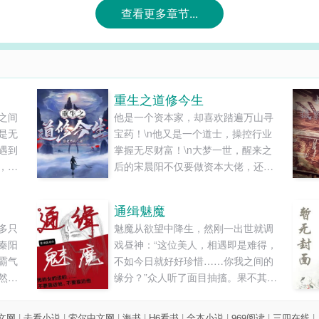
查看更多章节...
重生之道修今生
之间
他是一个资本家，却喜欢踏遍万山寻
是无
宝药！\n他又是一个道士，操控行业
遇到
掌握无尽财富！\n大梦一世，醒来之
，心
后的宋晨阳不仅要做资本大佬，还要
愿嫁
追逐自己最初的梦想，那就是探险
地、采仙草、炼仙药。\n神秘巍峨的
通缉魅魔
昆仑山、凶险恐怖的亚马逊森林、广
多只
魅魔从欲望中降生，然刚一出世就调
袤无垠的大沙漠到底存在什么样的秘
秦阳
戏昼神：“这位美人，相遇即是难得，
密？\n且看玄真观小师叔祖带你勇闯
霸气
不如今日就好好珍惜……你我之间的
险地，如何从一介凡人，重现古之练
然找
缘分？”众人听了面目抽搐。果不其
气士的无上风采！\n（第一卷主要是
什么
然，之后传来了魅魔被罚的消息——
铺垫，第二卷才会开启探险之旅，请
大的
在元洲的无始河里捡垃圾。某日，一
大家敬请期待！本书单女主～）...
文网
|
去看小说
|
索尔中文网
|
海书
|
H6看书
|
全本小说
|
969阅读
|
三四在线
|