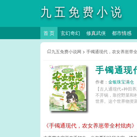
九五免费小说
首 页
玄幻奇幻
修真武侠
都市情感
网
九五免费小说网
>
手镯通现代，农女养崽带
手镯通现
作者：
金银珠宝满仓
【古人通现代+种田
不开锅，靠挖野菜和
世界。这个世界物资富
《手镯通现代，农女养崽带全村炫肉》第