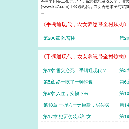
本章节内容正在手打中，当您看到这段文字，请
(www.ixs7.com)手镯通现代，农女养崽带全村炫
...
《手镯通现代，农女养崽带全村炫肉》
第206章 陈畜牲
第2
《手镯通现代，农女养崽带全村炫肉》
第1章 雪灾必死！手镯通现代？
第2
第5章 终于吃了一顿饱饭
第6
第9章 入住，安顿下来
第1
第13章 手握六十元巨款，买买买
第1
第17章 她要伪装成神女
第1