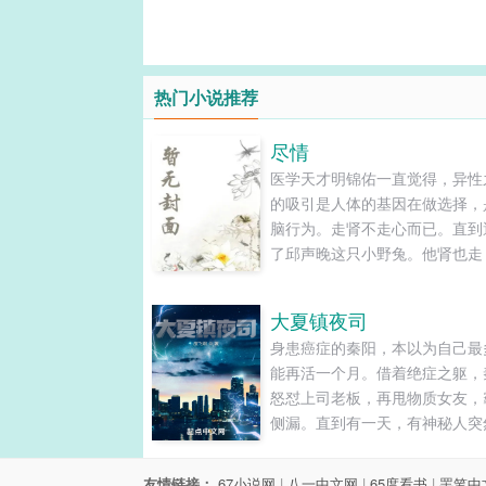
热门小说推荐
尽情
医学天才明锦佑一直觉得，异性
的吸引是人体的基因在做选择，
脑行为。走肾不走心而已。直到
了邱声晚这只小野兔。他肾也走
也走。还得一步步贿赂她心甘情
给自己！...
大夏镇夜司
身患癌症的秦阳，本以为自己最
能再活一个月。借着绝症之躯，
怒怼上司老板，再甩物质女友，
侧漏。直到有一天，有神秘人突
上门来，他才发现自己得的不是
绝症，而是可以让普通人变得强
友情链接：
67小说网
|
八一中文网
|
65度看书
|
罢笔中