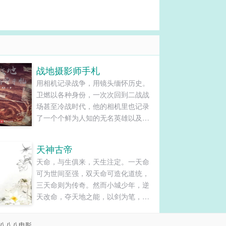
战地摄影师手札
用相机记录战争，用镜头缅怀历史。
卫燃以各种身份，一次次回到二战战
场甚至冷战时代，他的相机里也记录
了一个个鲜为人知的无名英雄以及淹
没在战争里的宝藏。血肉横飞的二
战，核阴云笼罩下的冷战时代，无数
天神古帝
的秘密被时间埋葬，又被他用快门永
天命，与生俱来，天生注定。一天命
远封印在了底片里。......
可为世间至强，双天命可造化道统，
三天命则为传奇。然而小城少年，逆
天改命，夺天地之能，以剑为笔，以
琴为墨，于天命菩提作画，展一页...
八八八电影