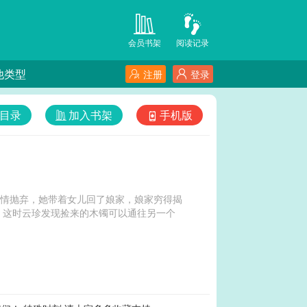
会员书架
阅读记录
他类型
注册
登录
目录
加入书架
手机版
无情抛弃，她带着女儿回了娘家，娘家穷得揭
。这时云珍发现捡来的木镯可以通往另一个