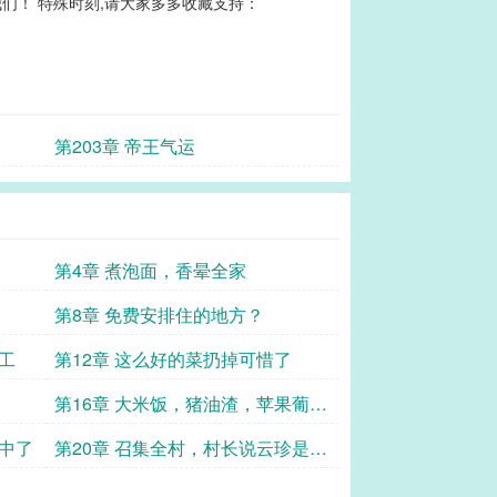
们！ 特殊时刻,请大家多多收藏支持：
第203章 帝王气运
第4章 煮泡面，香晕全家
第8章 免费安排住的地方？
工
第12章 这么好的菜扔掉可惜了
第16章 大米饭，猪油渣，苹果葡萄
橘子
看中了
第20章 召集全村，村长说云珍是神
女