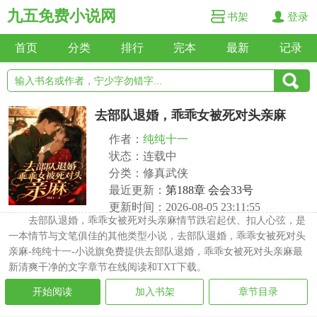
九五免费小说网
书架
登录
首页
分类
排行
完本
最新
记录
去部队退婚，乖乖女被死对头亲麻
作者：
纯纯十一
状态：连载中
分类：修真武侠
最近更新：
第188章 会会33号
更新时间：2026-08-05 23:11:55
去部队退婚，乖乖女被死对头亲麻情节跌宕起伏、扣人心弦，是
一本情节与文笔俱佳的其他类型小说，去部队退婚，乖乖女被死对头
亲麻-纯纯十一-小说旗免费提供去部队退婚，乖乖女被死对头亲麻最
新清爽干净的文字章节在线阅读和TXT下载。
开始阅读
加入书架
章节目录