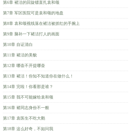
第6章 褚洁的回旋镖直扎袁和颂
第7章 军区医院可是袁和颂的地盘
第8章 袁和颂视线落在褚洁被抓红的手腕上
第9章 脑补一下褚洁打人的画面
第10章 自证清白
第11章 褚洁的美貌
第12章 哪壶不开提哪壶
第13章 褚洁！你知不知道你在做什么！
第14章 完啦！你看那是谁？
第15章 我不可能嫁给袁和颂
第16章 褚同志身份不一般
第17章 袁医生不吃大鹅
第18章 这么好奇，不如问我