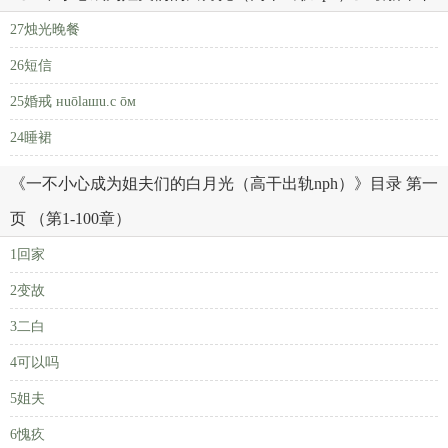
27烛光晚餐
26短信
25婚戒 нuōlaшu.c ōм
24睡裙
《一不小心成为姐夫们的白月光（高干出轨nph）》目录 第一
页 （第1-100章）
1回家
2变故
3二白
4可以吗
5姐夫
6愧疚