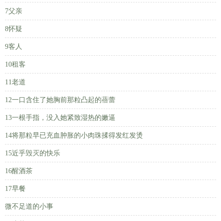
7父亲
8怀疑
9客人
10租客
11老道
12一口含住了她胸前那粒凸起的蓓蕾
13一根手指，没入她紧致湿热的嫩逼
14将那粒早已充血肿胀的小肉珠揉得发红发烫
15近乎毁灭的快乐
16醒酒茶
17早餐
微不足道的小事