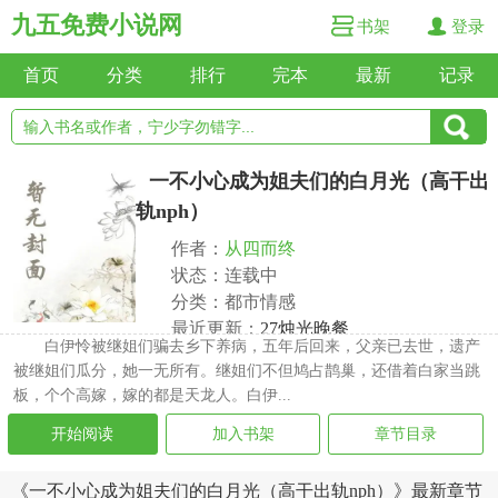
九五免费小说网
书架
登录
首页
分类
排行
完本
最新
记录
一不小心成为姐夫们的白月光（高干出
轨nph）
作者：
从四而终
状态：连载中
分类：都市情感
最近更新：
27烛光晚餐
白伊怜被继姐们骗去乡下养病，五年后回来，父亲已去世，遗产
更新时间：2026-06-09 09:10:00
被继姐们瓜分，她一无所有。继姐们不但鸠占鹊巢，还借着白家当跳
板，个个高嫁，嫁的都是天龙人。白伊...
开始阅读
加入书架
章节目录
《一不小心成为姐夫们的白月光（高干出轨nph）》最新章节