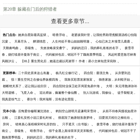
第20章 躲藏在门后的狩猎者
查看更多章节...
、
、
热门点击:
她来自星际最高监狱
暗香浮动
老婆拔我针管，让我给男助理煮醒酒汤程心怡陆
、
、
、
、
、
沉宴
天幕尽头
醉酒情思
人生何处不青山姐姐顾明澈
心似已灰之木项雪儿鹿鹿
、
、
、
、
天鹅奏鸣曲
吞噬鱼
失效攻略裴安桑宁
妈妈的忌日，我的葬礼爸爸的名字
拨雪寻
、
、
春，烧灯续昼许曼珠于南尘
代码被掉包后，销冠不干了魏南晨季明磊
风起时爱意散尽林青
、
、
风顾汐云
【HL】重生黑化后，她逼总裁以死谢罪！ 作者：易小文林知意宋宛秋
、
、
、
更新榜单:
二十四史原来这么有趣
杨凡红尘修行记
四合院：最强主角
从弃婴到总
、
、
、
、
裁
惊！重生空间之在修仙界纵横四海
我靠买彩票发家致富
御兽家族，从剑蝗开始
、
、
都断绝关系了，还让我认祖归宗
四合院转业保卫处开局罢免易中海
大明：朱元璋胞弟弥补
、
、
、
、
大明遗憾
飞星入命
逗比师妹，癫遍整个修仙圈
别人玩游戏，我修仙
徒手裂蛟龙，
、
、
我真是练气士
赛尔号：我米瑞斯，没有进化受阻
、
、
完本小说:
后悔爱你穆斯澜沈清欢
鹤别空山踏明月孟谦荀宋雪诗
从前不待春风慢祝如星许
、
、
、
、
云毅
江晏礼安然小说江晏礼时候
彻底毁了她唐朝淮唐梦绮
旧爱泯灭程衍之柳欣欣
、
、
、
异间
错将真心落梧桐宋时礼苏韵怡
只手遮天（出书版）
拨雪寻春，烧灯续昼许曼珠于
、
、
、
、
南尘
吞噬鱼
暗香浮动
假千金遇上真绿茶宋灵灵宋毅然
代码被掉包后，销冠不干了
、
、
魏南晨季明磊
妈妈的忌日，我的葬礼爸爸的名字