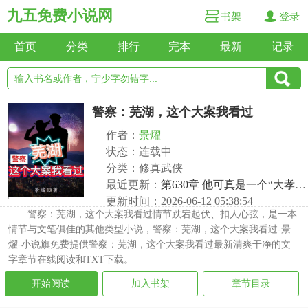
九五免费小说网
书架
登录
首页
分类
排行
完本
最新
记录
警察：芜湖，这个大案我看过
作者：
景燿
状态：连载中
分类：修真武侠
最近更新：
第630章 他可真是一个“大孝子”啊！
更新时间：2026-06-12 05:38:54
警察：芜湖，这个大案我看过情节跌宕起伏、扣人心弦，是一本
情节与文笔俱佳的其他类型小说，警察：芜湖，这个大案我看过-景
燿-小说旗免费提供警察：芜湖，这个大案我看过最新清爽干净的文
字章节在线阅读和TXT下载。
开始阅读
加入书架
章节目录