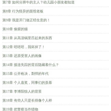
第7章 如何分辨牛的主人？幼儿园小朋友都知道
第8章 行为怪异的面馆老板
第9章 我是开门做正经生意的！
第10章 偷腥的猫
第11章 从高汤锅里舀起来的东西
第12章 呸呸呸，我坏掉了！
第13章 还原受害人的画像
第14章 接连失踪的背后隐藏着什么？
第15章 公开枪决，剽悍的年代
第16章 个人嘉奖，同事们的羡慕
第17章 李博阳惊人的背景
第18章 有些人只是长得像个人样
第19章 把警察当作猎物