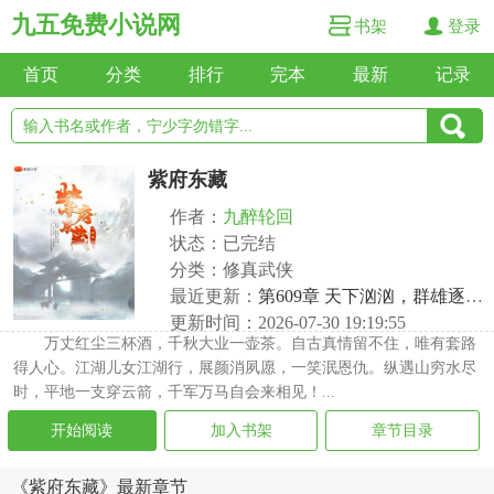
九五免费小说网
书架
登录
首页
分类
排行
完本
最新
记录
紫府东藏
作者：
九醉轮回
状态：已完结
分类：修真武侠
最近更新：
第609章 天下汹汹，群雄逐鹿（二）
更新时间：2026-07-30 19:19:55
万丈红尘三杯酒，千秋大业一壶茶。自古真情留不住，唯有套路
得人心。江湖儿女江湖行，展颜消夙愿，一笑泯恩仇。纵遇山穷水尽
时，平地一支穿云箭，千军万马自会来相见！...
开始阅读
加入书架
章节目录
《紫府东藏》最新章节