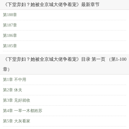
《下堂弃妇？她被全京城大佬争着宠》最新章节
第188章
第187章
第186章
第185章
《下堂弃妇？她被全京城大佬争着宠》目录 第一页 （第1-100
章）
第1章 不中用
第2章 休夫
第3章 见好就收
第4章 一草一木都姓苏
第5章 大灰看家