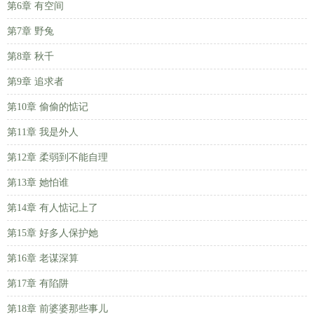
第6章 有空间
第7章 野兔
第8章 秋千
第9章 追求者
第10章 偷偷的惦记
第11章 我是外人
第12章 柔弱到不能自理
第13章 她怕谁
第14章 有人惦记上了
第15章 好多人保护她
第16章 老谋深算
第17章 有陷阱
第18章 前婆婆那些事儿