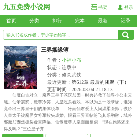
九五免费小说网
书架
登录
首页
分类
排行
完本
最新
记录
三界姻缘簿
作者：
小福小布
状态：连载中
分类：修真武侠
最近更新：
第612章 最后的团聚（下）
更新时间：2026-08-04 21:18:13
仙魔自古对立，魔界三皇子苍溟却因一时兴起救了仙界小公主云
曦。仙帝震怒，魔尊冷笑，人皇吃瓜看戏。本以为是一段孽缘，谁知
竟牵出三界皇子们的集体脱单——冷面仙君爱上人间温柔医师，傲娇
人皇太子被魔界女将军按头成婚。眼看三界喜帖纷飞其乐融融，域外
邪魔却骤然撕裂虚空降临。仙帝魔尊人皇面面相觑：“现在跑路还来
得及吗？”三位皇子齐...