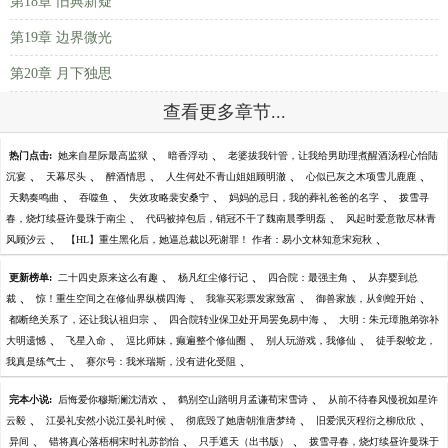
第18章 旧典新疑
第19章 边界微光
第20章 月下独思
查看更多章节...
、
、
热门点击:
她来自星际最高监狱
暗香浮动
老婆拔我针管，让我给男助理煮醒酒汤程心怡陆
、
、
、
、
、
沉宴
天幕尽头
醉酒情思
人生何处不青山姐姐顾明澈
心似已灰之木项雪儿鹿鹿
、
、
、
、
天鹅奏鸣曲
吞噬鱼
失效攻略裴安桑宁
妈妈的忌日，我的葬礼爸爸的名字
拨雪寻
、
、
春，烧灯续昼许曼珠于南尘
代码被掉包后，销冠不干了魏南晨季明磊
风起时爱意散尽林青
、
、
风顾汐云
【HL】重生黑化后，她逼总裁以死谢罪！ 作者：易小文林知意宋宛秋
、
、
、
更新榜单:
二十四史原来这么有趣
杨凡红尘修行记
四合院：最强主角
从弃婴到总
、
、
、
、
裁
惊！重生空间之在修仙界纵横四海
我靠买彩票发家致富
御兽家族，从剑蝗开始
、
、
都断绝关系了，还让我认祖归宗
四合院转业保卫处开局罢免易中海
大明：朱元璋胞弟弥补
、
、
、
、
大明遗憾
飞星入命
逗比师妹，癫遍整个修仙圈
别人玩游戏，我修仙
徒手裂蛟龙，
、
、
我真是练气士
赛尔号：我米瑞斯，没有进化受阻
、
、
完本小说:
后悔爱你穆斯澜沈清欢
鹤别空山踏明月孟谦荀宋雪诗
从前不待春风慢祝如星许
、
、
、
、
云毅
江晏礼安然小说江晏礼时候
彻底毁了她唐朝淮唐梦绮
旧爱泯灭程衍之柳欣欣
、
、
、
异间
错将真心落梧桐宋时礼苏韵怡
只手遮天（出书版）
拨雪寻春，烧灯续昼许曼珠于