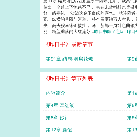
第91章 结局·洞房花烛 宣墨十四年九月， 秋
传出，全镇上下惊诧不已， 实在未曾料想此等盛
好一睹嘉礼， 沾沾这金玉良缘的喜气。 就连附
瓦，纵横的巷陌与河道。 整个留夏镇万人空巷，
央，高头骏马朱饰披挂， 马上新郎一身绯色曲领
丽，轿盖垂落的大红流苏...
昨日书顾了之txt
昨日
《昨日书》最新章节
第91章 结局·洞房花烛
第9
《昨日书》章节列表
内容简介
第1
第4章 牵红线
第5
第8章 妙计
第9
第12章 露馅
第1