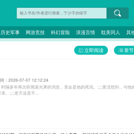
历史军事
网游竞技
科幻冒险
浪漫言情
耽美同人
其
立即阅读
章节
：2026-07-07 12:12:24
时隔多年再次听闻裴光霁的消息，竟会是他的死讯。;;;;更没想到，与
;;;;老天这是不...