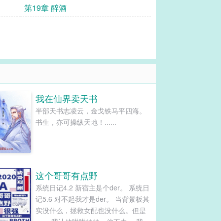
第19章 醉酒
我在仙界卖天书
半部天书志凌云，金戈铁马平四海。
书生，亦可操纵天地！......
这个哥哥有点野
系统日记4.2 新宿主是个der。 系统日
记5.6 对不起我才是der。 当背景板其
实没什么，拯救女配也没什么。但是