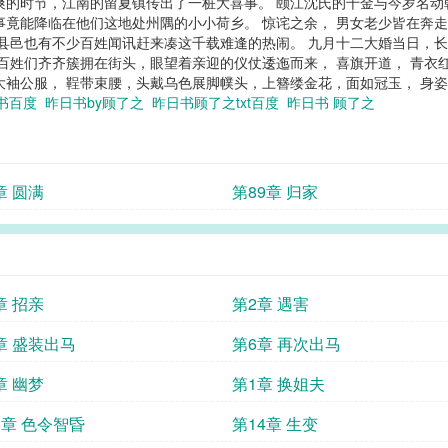
高气爽的时节，江南的留夏镇传出了一桩大喜事。 颐江沈氏的千金与今岁名
事竟能降临在他们这地处州隅的小小荷乡。 惊诧之余， 男女老少皆在奔
近县邑也有不少百姓闻讯赶来凑这千载难逢的热闹。 九月十二大婚当日，长
 百姓们齐齐簇拥在街头，眼望着亲迎的仪仗逶迤而来， 喜旗开道， 青衣
大袖公服， 鞓带束腰，头戴乌色展脚幞头，上簪缕金花，面如冠玉， 身姿
书百度
昨日书by顾了之
昨日书顾了之txt百度
昨日书 顾了之
章 圆满
第89章 归家
章 招亲
第2章 遇害
章 盛装出马
第6章 再次出马
章 幽梦
第1章 换姐夫
3章 色令智昏
第14章 生变