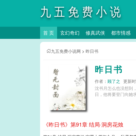
九五免费小说
首 页
玄幻奇幻
修真武侠
都市情感
网
九五免费小说网
>
昨日书
昨日书
作者：
顾了之
更新时间
沈书月怎么也没想到，
日，他将要登门向她求亲。
《昨日书》第91章 结局·洞房花烛