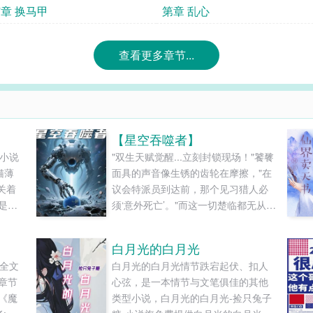
7章 换马甲
第章 乱心
查看更多章节...
【星空吞噬者】
荷小说
"双生天赋觉醒...立刻封锁现场！"饕餮
猫薄
面具的声音像生锈的齿轮在摩擦，"在
关着
议会特派员到达前，那个见习猎人必
是彼
须‘意外死亡’。"而这一切楚临都无从知
守墓人
晓。他正跪在燃烧的废墟里，看着自
鸣。一
己指尖滴落的银蓝色血液腐蚀地面。
白月光的白月光
莽深
影狼在二十米外焦躁地刨地，却不敢
录全文
白月光的白月光情节跌宕起伏、扣人
影，
靠近他周身三丈范围。女子昏迷的躯
章节
心弦，是一本情节与文笔俱佳的其他
..
体被某种力量托举到半空，她破碎的
《魔
类型小说，白月光的白月光-捡只兔子
风衣下露出肩......