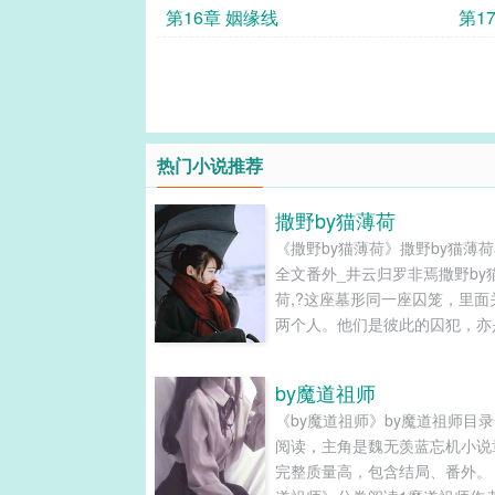
第16章 姻缘线
第1
热门小说推荐
撒野by猫薄荷
《撒野by猫薄荷》撒野by猫薄
全文番外_井云归罗非焉撒野by
荷,?这座墓形同一座囚笼，里面
两个人。他们是彼此的囚犯，亦
此的狱卒。第1章守墓人第1章
第1章守墓人暴雨倾盆，电闪雷
by魔道祖师
道闪电直插幽深密林，映亮了林
《by魔道祖师》by魔道祖师目
处一座墓冢。一个轻盈矫健的身
阅读，主角是魏无羡蓝忘机小说
正冒雨封堵开在墓上的奇特井口。.
完整质量高，包含结局、番外。