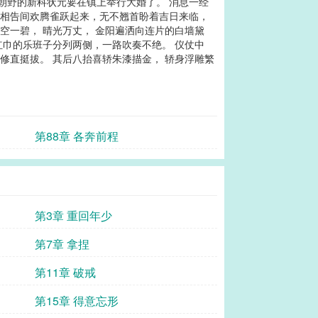
动朝野的新科状元要在镇上举行大婚了。 消息一经
走相告间欢腾雀跃起来，无不翘首盼着吉日来临，
空一碧， 晴光万丈， 金阳遍洒向连片的白墙黛
红巾的乐班子分列两侧，一路吹奏不绝。 仪仗中
修直挺拔。 其后八抬喜轿朱漆描金， 轿身浮雕繁
第88章 各奔前程
第3章 重回年少
第7章 拿捏
第11章 破戒
第15章 得意忘形