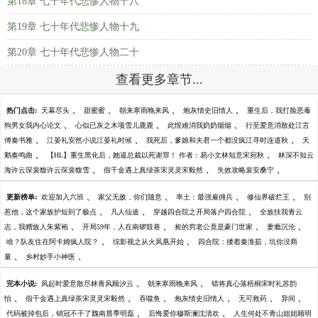
第18章 七十年代悲惨人物十八
第19章 七十年代悲惨人物十九
第20章 七十年代悲惨人物二十
查看更多章节...
、
、
、
、
热门点击:
天幕尽头
甜蜜蜜
朝来寒雨晚来风
炮灰情史旧情人
重生后，我打脸恶毒
、
、
、
狗男女我内心论文
心似已灰之木项雪儿鹿鹿
此恨难消我奶奶烟烟
行至爱意消散处江言
、
、
、
傅秦书雅
江晏礼安然小说江晏礼时候
我死后，爹娘和夫君一个都没疯江寻时连道秋
天
、
、
鹅奏鸣曲
【HL】重生黑化后，她逼总裁以死谢罪！ 作者：易小文林知意宋宛秋
林深不知云
、
、
、
海许云琛裴馥许云琛裴馥雪
假千金遇上真绿茶宋灵灵宋毅然
失效攻略裴安桑宁
、
、
、
、
更新榜单:
欢迎加入六班
家父无敌，你们随意
率土：最强雇佣兵
修仙界破烂王
别
、
、
、
惹他，这个家族护短到了极点
凡人仙途
穿越四合院之开局落户四合院
全族扶我青云
、
、
、
、
志，我赠族人朱紫袍
开局59年，人在南锣鼓巷
捡的穷老公竟是豪门世家
妻瘾沉沦
、
、
啥？队友住在阿卡姆疯人院？
综影视之从火凤凰开始
四合院：搂着秦淮茹，坑你没商
、
、
量
乡村妙手小神医
、
、
完本小说:
风起时爱意散尽林青风顾汐云
朝来寒雨晚来风
错将真心落梧桐宋时礼苏韵
、
、
、
、
、
、
怡
假千金遇上真绿茶宋灵灵宋毅然
吞噬鱼
炮灰情史旧情人
无可救药
异间
、
、
代码被掉包后，销冠不干了魏南晨季明磊
后悔爱你穆斯澜沈清欢
人生何处不青山姐姐顾明