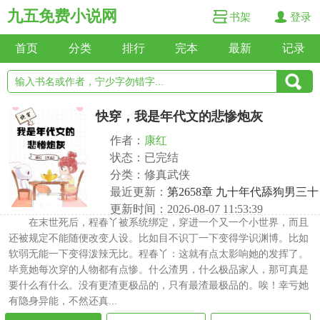
九五免费小说网
书架
登录
首页
分类
排行
完本
最新
记录
快穿，我是年代文的悲惨炮灰
作者：
康红
状态：已完结
分类：修真武侠
最近更新：
第2658章 九十年代舔狗男三十
更新时间：2026-08-07 11:53:39
在末世死后，程春丫被系统绑定，穿进一个又一个小世界，而且
还被规定不能随便改变人设。比如目不识丁一下变得学识渊博。比如
软弱无能一下变得泼辣无比。程春丫：这就有点太影响她的发挥了。
毕竟她每次穿的人物都有点惨。什么渣男，什么极品家人，那可真是
要什么有什么。没有更渣更极品的，只有最渣最极品的。唉！幸亏她
有隐身异能，不然还真...