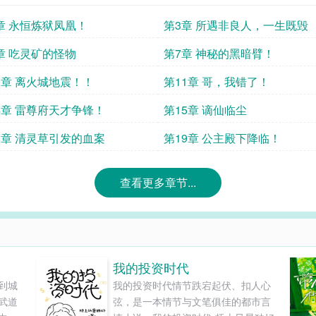
章 永恒炼狱凤凰！
第3章 所遇非良人，一生既毁
章 吃灵矿的怪物
第7章 神秘的黑暗臂！
0章 离火城地震！！
第11章 哥，我错了！
4章 雷尊府天才争锋！
第15章 谪仙临尘
8章 清灵草引发的血案
第19章 公主殿下降临！
查看更多章节...
我的投资时代
到城
我的投资时代情节跌宕起伏、扣人心
武道
弦，是一本情节与文笔俱佳的都市言