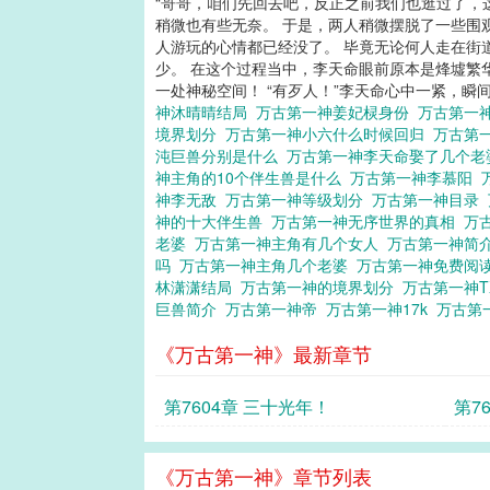
“哥哥，咱们先回去吧，反正之前我们也逛过了，
稍微也有些无奈。 于是，两人稍微摆脱了一些围
人游玩的心情都已经没了。 毕竟无论何人走在街
少。 在这个过程当中，李天命眼前原本是烽墟繁
一处神秘空间！ “有歹人！”李天命心中一紧，瞬
神沐晴晴结局
万古第一神姜妃棂身份
万古第一
境界划分
万古第一神小六什么时候回归
万古第
沌巨兽分别是什么
万古第一神李天命娶了几个
神主角的10个伴生兽是什么
万古第一神李慕阳
神李无敌
万古第一神等级划分
万古第一神目录
神的十大伴生兽
万古第一神无序世界的真相
万
老婆
万古第一神主角有几个女人
万古第一神简
吗
万古第一神主角几个老婆
万古第一神免费阅
林潇潇结局
万古第一神的境界划分
万古第一神T
巨兽简介
万古第一神帝
万古第一神17k
万古第
《万古第一神》最新章节
第7604章 三十光年！
第7
《万古第一神》章节列表