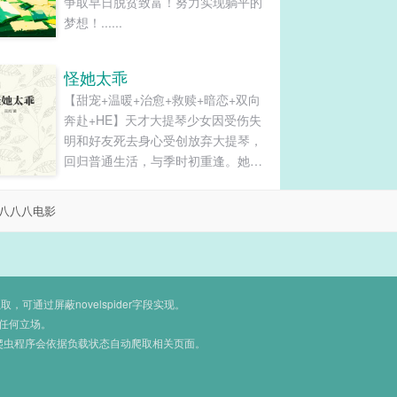
争取早日脱贫致富！努力实现躺平的
梦想！......
怪她太乖
【甜宠+温暖+治愈+救赎+暗恋+双向
奔赴+HE】天才大提琴少女因受伤失
明和好友死去身心受创放弃大提琴，
回归普通生活，与季时初重逢。她最
灰暗的时候，是这个冷漠少年陪伴她
抚平伤痛。他身陷苦难的泥沼，好乖
八八八电影
好乖的少女捧着光朝他走来，笑靥如
花：你是世上最好的初初呀！在那个
蝉鸣不止的夏日，一次心动，一生沦
陷。少年的爱是自卑隐忍克制，是为
爱终冲破枷锁，换来一生相守。樱之
通过屏蔽novelspider字段实现。
瑶，我不知道我有多爱你……我只知
任何立场。
爬虫程序会依据负载状态自动爬取相关页面。
道，在面对死亡的那一刻，我依然爱
你。既然如此，还有什么能阻止我爱
你呢。樱之瑶，现在的季时初不是最