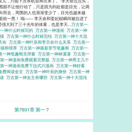
棂儿，只能下次有机会再出来了。”李天命点点头，
命围困不让他行动了，只是因为到处都是目光，让两
方向而去，周围的人也渐渐变少了，目光也越来越
眼前一黑！ 嗡—— 李天命和姜妃棂瞬间被拉进了
强大到了三十光年的体量，也是李天...
万古第一
第一神什么时候写的
万古第一神漫画
万古第一神
等级
万古第一神什么时候完结
万古第一神十大混
天命
万古第一神叶辰和李天命什么关系
万古第一
等级和境界
万古第一神最新章节笔趣阁
万古第一
第一神笔趣阁无弹窗
万古第一神林潇潇
万古第一
古第一神漫画免费观看完整版
万古第一神男主几个
古第一神漫画免费下拉式六漫画
万古第一神好看
免费阅读全文
万古第一神叶辰的身份
万古第一神
阅读
万古第一神女主有哪些
万古第一神十大混沌
第7601章 第一？