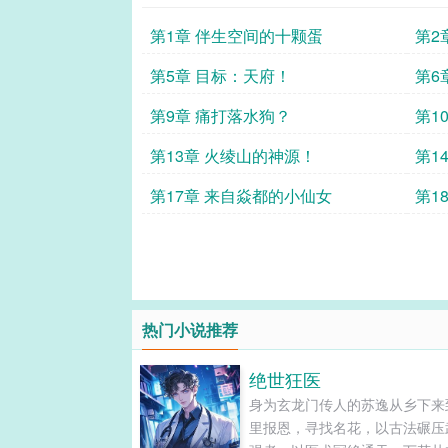
第1章 伴生空间的十颗蛋
第2
第5章 目标：天府！
第6
第9章 痛打落水狗？
第1
第13章 火绫山的神源！
第1
第17章 来自焱都的小仙女
第1
热门小说推荐
绝世狂医
身为玄龙门传人的苏逸从乡下来
里报恩，寻找名花，以古法碾压