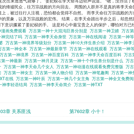
这次出来透透气就够了。”姜妃棂在李天命耳边轻声说道。 “嗯，没办法了
观的烽墟民众，往万宗战殿的方向回去。 周围的人群并不是真的将李天
道上，被过往行人注视，恐怕都会觉得不自然。 而李天命往万宗战殿的
华的景象，以及万宗战殿的宏伟。 结果，在李天命踏出半步之后，却忽然
间下意识攥紧了姜妃棂的手。 这是对心中最宝贵之人的保护，哪怕对方已经
神漫画免费观看
万古第一神十大混沌巨兽分别是
万古第一神卫婧
万古
一神完结了吗
万古第一神李天命身世
万古第一神在线阅读
万古第一神
老婆
万古第一神境界等级划分
万古第一神10大伴生兽介绍
万古第一神李
万古第一神全本
万古第一神最新章节
万古第一神在线观看
万古第一神
万古第一神境界
万古第一神百度百科
万古第一神李天命百度百科
万古
古第一神最新
万古第一神月灵泷
万古第一神十个伴生兽分别是什么
万
介
万古第一神李天命几个女人
万古第一神动漫在线观看免费完整版
万
读
万古第一神女主
万古第一神人物介绍
万古第一神笔趣阁
万古第一神
XT在线
万古第一神叶辰
万古第一神几个女主角
万古第一神全文免费
一神李轻语结局
万古第一神李天命简介
万古第一神TXT
603章 关系匪浅
第7602章 小十！