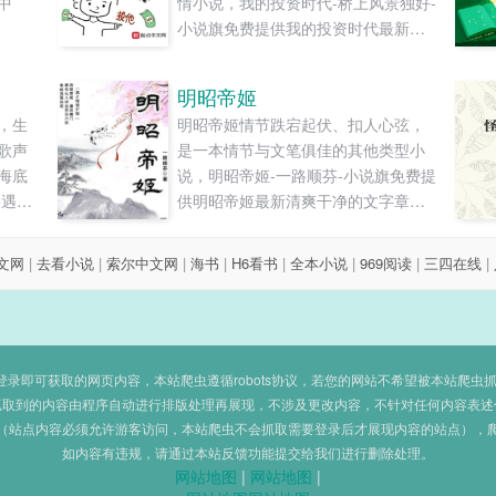
中
情小说，我的投资时代-桥上风景独好-
小说旗免费提供我的投资时代最新清
爽干净的文字章节在线阅读和TXT下
载。...
明昭帝姬
，生
明昭帝姬情节跌宕起伏、扣人心弦，
歌声
是一本情节与文笔俱佳的其他类型小
海底
说，明昭帝姬-一路顺芬-小说旗免费提
格遇到
供明昭帝姬最新清爽干净的文字章节
样。
在线阅读和TXT下载。...
，鱼
文网
|
去看小说
|
索尔中文网
|
海书
|
H6看书
|
全本小说
|
969阅读
|
三四在线
|
的鱼
征询
人类
心机
即可获取的网页内容，本站爬虫遵循robots协议，若您的网站不希望被本站爬虫抓取，可
抓取到的内容由程序自动进行排版处理再展现，不涉及更改内容，不针对任何内容表述
（站点内容必须允许游客访问，本站爬虫不会抓取需要登录后才展现内容的站点），
如内容有违规，请通过本站反馈功能提交给我们进行删除处理。
网站地图
|
网站地图
|