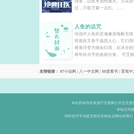
强者，以医术冠绝通天。万花丛
过，只取万紫一点红。......
人鱼的诅咒
传说中人鱼的灵魂像深海般无情
而诡诈又善于蛊惑人心，它们用
将海洋变为致命幻境，在冰冷的
将年轻水手的血肉分食。 可艾
的这条人鱼似乎和传说的不太一
它大多时候都垂着湿漉漉的睫毛
友情链接：
67小说网
|
八一中文网
|
65度看书
|
罢笔中
尾的摆动安静温驯，想吃他手上
干时，蹼爪会轻轻搭上他膝盖，
的样子礼貌而克制，像极了一个
绅士。 主攻，浑身是胆人类攻×
痴汉人鱼受，HE。...
本站所有内容来源于互联网公开且无需登录
本站仅对
同时您可手动提交相关目标站点网址给我们