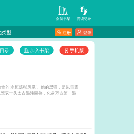
会员书架
阅读记录
他类型
注册
登录
目录
加入书架
手机版
食的‘永恒炼狱凤凰’。他的黑猫，是以雷霆
，他驾驭十头太古混沌巨兽，化身万古第一混