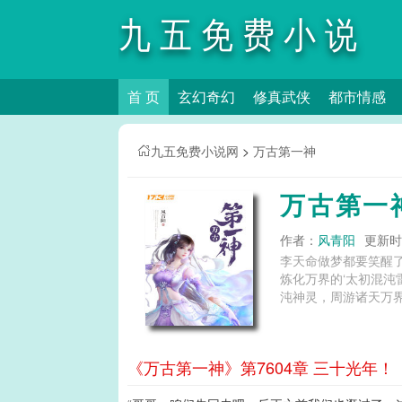
九五免费小说
首 页
玄幻奇幻
修真武侠
都市情感
网
九五免费小说网
>
万古第一神
万古第一
作者：
风青阳
更新时间
李天命做梦都要笑醒
炼化万界的‘太初混沌
沌神灵，周游诸天万界
《万古第一神》第7604章 三十光年！