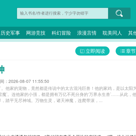
历史军事
网游竞技
科幻冒险
浪漫言情
耽美同人
其
立即阅读
章节
神
：2026-08-07 11:55:50
了。他家的宠物，竟然都是传说中的太古混沌巨兽！他的家鸡，是以太阳为
雷魔’。连他家的小强，都是拥有万亿不死分身的‘万界永生兽’……从此
，踏平无尽神域。万物生灵，诸天神魔，连爬带滚，...