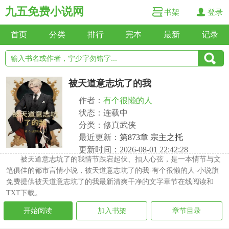
九五免费小说网
书架
登录
首页
分类
排行
完本
最新
记录
被天道意志坑了的我
作者：
有个很懒的人
状态：连载中
分类：修真武侠
最近更新：
第873章 宗主之托
更新时间：2026-08-01 22:42:28
被天道意志坑了的我情节跌宕起伏、扣人心弦，是一本情节与文
笔俱佳的都市言情小说，被天道意志坑了的我-有个很懒的人-小说旗
免费提供被天道意志坑了的我最新清爽干净的文字章节在线阅读和
TXT下载。
开始阅读
加入书架
章节目录