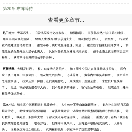
第20章 布阵等待
查看更多章节...
、
、
、
、
热门点击:
天幕尽头
旧爱泯灭程衍之柳欣欣
醉酒情思
江晏礼安然小说江晏礼时候
、
、
、
、
她来自星际最高监狱
锦绣人生[快穿]爱伊莎越安安
炮灰情史旧情人
甜蜜蜜
行至爱
、
、
、
意消散处江言傅秦书雅
拨雪寻春，烧灯续昼许曼珠于南尘
彻底毁了她唐朝淮唐梦绮
和
、
、
姐姐互换化兽丹后大皇子柔美人
风起时爱意散尽林青风顾汐云
假千金遇上真绿茶宋灵灵宋
、
、
毅然
从前不待春风慢祝如星许云毅
、
、
、
更新榜单:
大明岁时记
权力巅峰从纪委开始
惊！重生空间之在修仙界纵横四海
四合
、
、
、
、
院：傻子开局，征服全院
莲花楼之剑仙劫
丐破苍穹
黄帝内经爆笑讲解版
仙帝重生
、
、
、
之维度阴谋
综武反派：师娘，让我照顾你吧
穿成辣妈，虐渣全家
末世丧尸皇快穿
、
、
、
、
了
见诡！我的破案搭档非人类
我不是真的精神病
改写新还珠格格
混沌圣体，开局
、
被仙子强迫双修
、
、
完本小说:
错将真心落梧桐宋时礼苏韵怡
人生何处不青山姐姐顾明澈
鹤别空山踏明月孟谦
、
、
、
荀宋雪诗
此恨难消我奶奶烟烟
老婆拔我针管，让我给男助理煮醒酒汤程心怡陆沉宴
无
、
、
、
可救药
我死后，爹娘和夫君一个都没疯江寻时连道秋
甜蜜蜜
重生八零，爸妈！我自有
、
、
、
、
我的荣耀姜老师魏杳
暗香浮动
朝来寒雨晚来风
后悔爱你穆斯澜沈清欢
天幕尽
、
、
、
头
旧爱泯灭程衍之柳欣欣
代码被掉包后，销冠不干了魏南晨季明磊