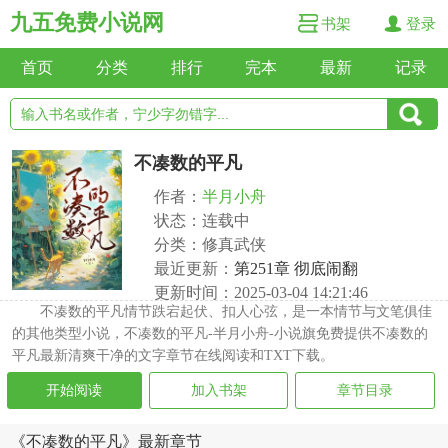
九五免费小说网
书架
登录
首页
分类
排行
完本
最新
记录
不凑数的平凡
作者：
半月小舟
状态：连载中
分类：修真武侠
最近更新：
第251章 彻底闹翻
更新时间：2025-03-04 14:21:46
不凑数的平凡情节跌宕起伏、扣人心弦，是一本情节与文笔俱佳
的其他类型小说，不凑数的平凡-半月小舟-小说旗免费提供不凑数的
平凡最新清爽干净的文字章节在线阅读和TXT下载。
开始阅读
加入书架
章节目录
《不凑数的平凡》最新章节