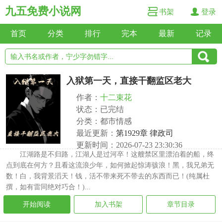
九五免费小说网
书架
登录
首页
分类
排行
完本
最新
记录
入狱第一天，直接干翻监区老大
作者：
十二束花
状态：已完结
分类：都市情感
最近更新：
第1929章 律政司
更新时间：2026-07-23 23:30:36
江湖路是不归路，江湖人是过河卒！这艘禁区里漂泊着的船，终
点到底在何方？且看这流浪少年，如何掀起惊涛骇浪！黑，我兄弟无
数！白，我背景滔天！钱，活不带来死不带去的东西而已！(纯属杜
撰，如有雷同绝对巧合！)...
开始阅读
加入书架
章节目录