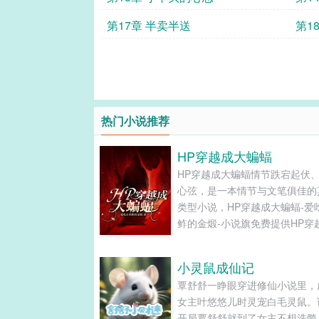
第17章 半卖半送
第1
热门小说推荐
HP穿越成大蝙蝠
HP穿越成大蝙蝠情节跌宕起伏
心弦，是一本情节与文笔俱佳的
类型小说，HP穿越成大蝙蝠-爱
鲊的金煅-小说旗免费提供HP穿
蝙蝠最新清爽干净的文字章节在
读和TXT下载。...
小灵鼠成仙记
覃舒舒一睁眼穿进修仙小说里，
女主叶悠悠儿时灵宠白毛灵鼠。
开局覃舒舒就到了女主不想洗髓