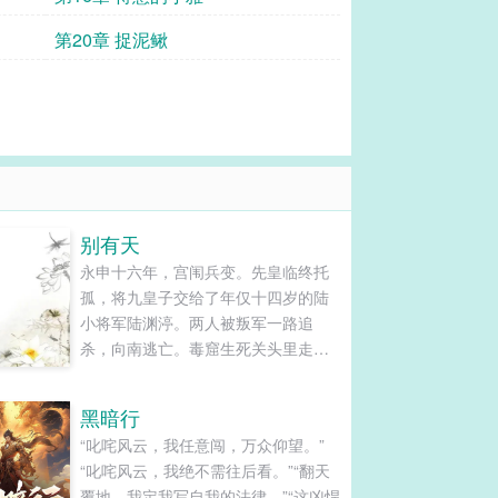
第20章 捉泥鳅
别有天
永申十六年，宫闱兵变。先皇临终托
孤，将九皇子交给了年仅十四岁的陆
小将军陆渊渟。两人被叛军一路追
杀，向南逃亡。毒窟生死关头里走了
一遭，陆渊渟身负重伤，所有人都觉
得他命不久矣。为保先皇遗孤，...
黑暗行
“叱咤风云，我任意闯，万众仰望。”
“叱咤风云，我绝不需往后看。”“翻天
覆地，我定我写自我的法律。”“这凶悍