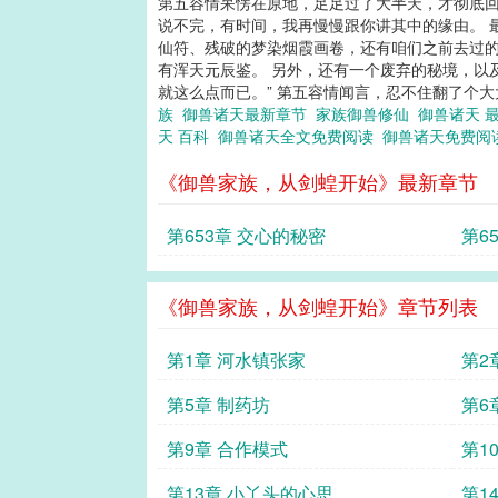
第五容情呆愣在原地，足足过了大半天，才彻底回
说不完，有时间，我再慢慢跟你讲其中的缘由。 
仙符、残破的梦染烟霞画卷，还有咱们之前去过的
有浑天元辰鉴。 另外，还有一个废弃的秘境，以
就这么点而已。” 第五容情闻言，忍不住翻了个大
族
御兽诸天最新章节
家族御兽修仙
御兽诸天 
天 百科
御兽诸天全文免费阅读
御兽诸天免费
《御兽家族，从剑蝗开始》最新章节
第653章 交心的秘密
第6
《御兽家族，从剑蝗开始》章节列表
第1章 河水镇张家
第2
第5章 制药坊
第6
第9章 合作模式
第1
第13章 小丫头的心思
第1