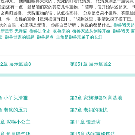
过神来。 她两眼瞪得大大的，死死的盯着张清岚。 张清岚则是一脸笑意
最后还有一点，就是咱们家的其它几件宝物。” 随即，便开始讲述起来。 
玄典归墟楼。 天阶宝物的话，从低往高排。 分别是贪泉小世界、雾隐
及一件一次性的宝物【星河摆渡阵图】。” 说到这里，张清岚摸了摸下巴。
大的白眼，心里满是无语。 你能自己听听，你说的都是什么...
御兽诸天
最新章节 无弹窗
御兽进化史
御兽宗的
御兽家族从剑蝗开始
御兽诸天 
阅读
御兽世家的崛起
御兽起点
主角是御兽宗弟子的玄幻
52章 展示底蕴3
第651章 展示底蕴2
章 小丫头清雅
第3章 家族御兽饲育基地
章 老爸的压力
第7章 老妈的担忧
0章 泥猴小公主
第11章 锻造坊
4章 龟息隐气诀
第15章 内宇宙修炼法