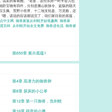
，温柔的看着她。 “老婆，这些东西一时半会儿也
“地阶宝物有四件，分别是搬山驮脉令、盗版的隐天
仙踪玉佩、荒野小世界、十二地支轮盘、万灵殿，还
 “嗯，该说的应该都说完了，咱们家目前的底蕴，
起点中文网
御兽家族从剑蝗开始笔趣阁
御兽家
百度百科
从剑蝗开始全文免费
御兽进化流
御兽诸
第650章 展示底蕴1
第4章 高潜力的御兽卵
第8章 尿床的小公举
第12章 第一只御兽，负剑蝗
第16章 得意的小雅