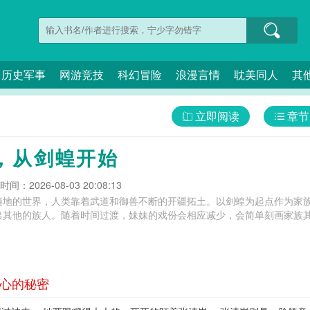
历史军事
网游竞技
科幻冒险
浪漫言情
耽美同人
其
立即阅读
章节
，从剑蝗开始
间：2026-08-03 20:08:13
遍地的世界，人类靠着武道和御兽不断的开疆拓土。以剑蝗为起点作为家
其他的族人。随着时间过渡，妹妹的戏份会相应减少，会简单刻画家族其他
交心的秘密