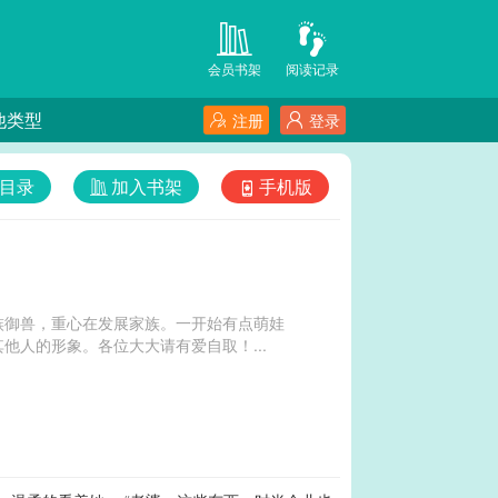
会员书架
阅读记录
他类型
注册
登录
目录
加入书架
手机版
族御兽，重心在发展家族。一开始有点萌娃
人的形象。各位大大请有爱自取！...