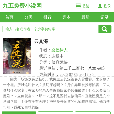
九五免费小说网
书架
登录
首页
分类
排行
完本
最新
记录
云其深
作者：
楽屋律人
状态：连载中
分类：修真武侠
最近更新：
第二千二百七十八章 破绽
更新时间：2026-07-09 20:17:35
因为一场游戏突然挂机，我男主云其深被卷入异世界。之前放了
一个屁。所以这叫什么？放屁穿越吗？？身在异世被投毒陷害，又去
参加什么家宴，有家乡的亲人告诉我回家必须先修道！什么又要我当
魔君？？立刻就当？？那个？这不是要我去修仙吗？直接堕魔是几个
意思？喂！！还有没有天理？神秘爱开玩笑的七师叔粘着我。他万般
勾引～我死乞白赖的躲...