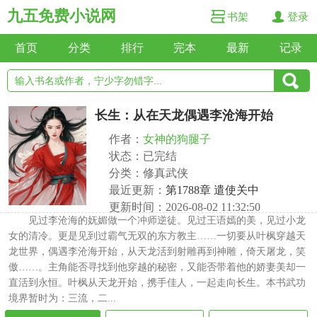
九五免费小说网
书架
登录
首页
分类
排行
完本
最新
记录
长生：从在天龙偶遇李沧海开始
作者：
女神的狗腿子
状态：已完结
分类：修真武侠
最近更新：
第1788章 遣使关中
更新时间：2026-08-02 11:32:50
见过李沧海的妩媚做一个冲师逆徒。见过王语嫣的美，见过小龙
女的清冷。更是见到过霸气无双的东方教主……一切要从叶枫穿越天
龙世界，偶遇李沧海开始，从天龙活到射雕再到神雕，倚天屠龙，笑
傲……。主角能否寻找到他穿越的秘密，又能否带着他的娇妻美却一
直活到永恒。叶枫从天龙开始，携手佳人，一起走向长生。本书武功
境界暂时为：三流，二...