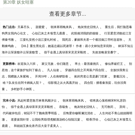
第20章 妖女哇塞
查看更多章节...
、
、
、
、
热门点击:
天幕尽头
甜蜜蜜
朝来寒雨晚来风
炮灰情史旧情人
重生后，我打脸恶毒
、
、
、
狗男女我内心论文
心似已灰之木项雪儿鹿鹿
此恨难消我奶奶烟烟
行至爱意消散处江言
、
、
、
傅秦书雅
江晏礼安然小说江晏礼时候
我死后，爹娘和夫君一个都没疯江寻时连道秋
天
、
、
鹅奏鸣曲
【HL】重生黑化后，她逼总裁以死谢罪！ 作者：易小文林知意宋宛秋
林深不知云
、
、
、
海许云琛裴馥许云琛裴馥雪
假千金遇上真绿茶宋灵灵宋毅然
失效攻略裴安桑宁
、
、
、
、
更新榜单:
欢迎加入六班
家父无敌，你们随意
率土：最强雇佣兵
修仙界破烂王
别
、
、
、
惹他，这个家族护短到了极点
凡人仙途
穿越四合院之开局落户四合院
全族扶我青云
、
、
、
、
志，我赠族人朱紫袍
开局59年，人在南锣鼓巷
捡的穷老公竟是豪门世家
妻瘾沉沦
、
、
啥？队友住在阿卡姆疯人院？
综影视之从火凤凰开始
四合院：搂着秦淮茹，坑你没商
、
、
量
乡村妙手小神医
、
、
完本小说:
风起时爱意散尽林青风顾汐云
朝来寒雨晚来风
错将真心落梧桐宋时礼苏韵
、
、
、
、
、
、
怡
假千金遇上真绿茶宋灵灵宋毅然
吞噬鱼
炮灰情史旧情人
无可救药
异间
、
、
代码被掉包后，销冠不干了魏南晨季明磊
后悔爱你穆斯澜沈清欢
人生何处不青山姐姐顾明
、
、
、
澈
老婆拔我针管，让我给男助理煮醒酒汤程心怡陆沉宴
暗香浮动
心似已灰之木项雪儿
、
、
鹿鹿
和姐姐互换化兽丹后大皇子柔美人