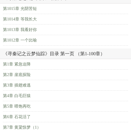
第1015章 光阴苦短
第1014章 等我长大
第1013章 我看好你
第1012章 一个比喻
《寻秦记之云梦仙踪》目录 第一页 （第1-100章）
第1章 紧急迫降
第2章 崖底探险
第3章 插翅难逃
第4章 白毛巨猿
第5章 喂饱再吃
第6章 石花活了
第7章 黄粱惊梦（1）