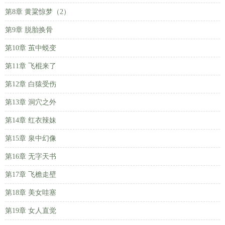
第8章 黄粱惊梦（2）
第9章 脱胎换骨
第10章 茧中蜕变
第11章 飞棍来了
第12章 白猿受伤
第13章 洞穴之外
第14章 红衣辣妹
第15章 泉中幻像
第16章 无字天书
第17章 飞檐走壁
第18章 美女哇塞
第19章 女人直觉