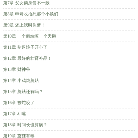
第7章 父女俩身份不一般
第8章 申哥收拾死那个小娘们
第9章 还上我叫你爹！
第10章 一个癞蛤蟆一个天鹅
第11章 别逗婶子开心了
第12章 最好的壮肾补品！
第13章 财神爷
第14章 小鸡炖蘑菇
第15章 蘑菇还有吗？
第16章 被蛇咬了
第17章 斗嘴
第18章 时间长也算病？
第19章 蘑菇有毒