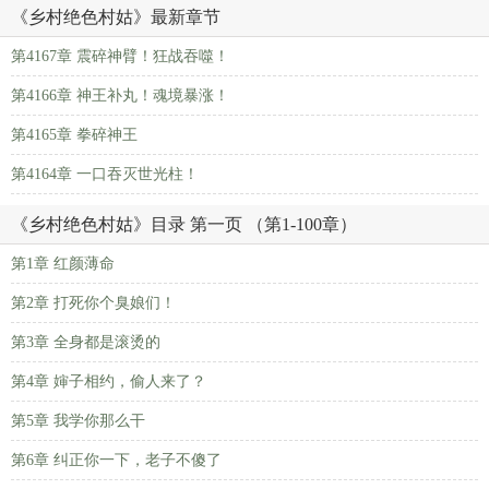
《乡村绝色村姑》最新章节
第4167章 震碎神臂！狂战吞噬！
第4166章 神王补丸！魂境暴涨！
第4165章 拳碎神王
第4164章 一口吞灭世光柱！
《乡村绝色村姑》目录 第一页 （第1-100章）
第1章 红颜薄命
第2章 打死你个臭娘们！
第3章 全身都是滚烫的
第4章 婶子相约，偷人来了？
第5章 我学你那么干
第6章 纠正你一下，老子不傻了