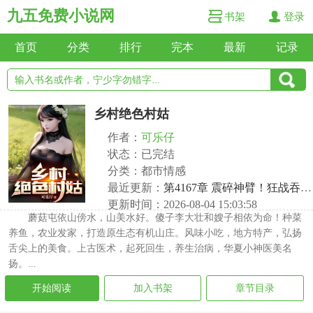
九五免费小说网
书架
登录
首页
分类
排行
完本
最新
记录
乡村绝色村姑
作者：
可乐仔
状态：已完结
分类：都市情感
最近更新：
第4167章 震碎神臂！狂战吞噬！
更新时间：2026-08-04 15:03:58
蘑菇屯依山傍水，山美水好。傻子李大壮和嫂子相依为命！种菜
养鱼，农业发家，打造原生态有机山庄。风味小吃，地方特产，弘扬
舌尖上的美食。上古医术，起死回生，养生治病，华夏小神医美名
扬。...
开始阅读
加入书架
章节目录