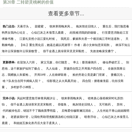
第20章 二转碧灵桃树的价值
查看更多章节...
、
、
、
、
热门点击:
天幕尽头
甜蜜蜜
朝来寒雨晚来风
炮灰情史旧情人
重生后，我打脸恶毒
、
、
、
狗男女我内心论文
心似已灰之木项雪儿鹿鹿
此恨难消我奶奶烟烟
行至爱意消散处江言
、
、
、
傅秦书雅
江晏礼安然小说江晏礼时候
我死后，爹娘和夫君一个都没疯江寻时连道秋
天
、
、
鹅奏鸣曲
【HL】重生黑化后，她逼总裁以死谢罪！ 作者：易小文林知意宋宛秋
林深不知云
、
、
、
海许云琛裴馥许云琛裴馥雪
假千金遇上真绿茶宋灵灵宋毅然
失效攻略裴安桑宁
、
、
、
、
更新榜单:
欢迎加入六班
家父无敌，你们随意
率土：最强雇佣兵
修仙界破烂王
别
、
、
、
惹他，这个家族护短到了极点
凡人仙途
穿越四合院之开局落户四合院
全族扶我青云
、
、
、
、
志，我赠族人朱紫袍
开局59年，人在南锣鼓巷
捡的穷老公竟是豪门世家
妻瘾沉沦
、
、
啥？队友住在阿卡姆疯人院？
综影视之从火凤凰开始
四合院：搂着秦淮茹，坑你没商
、
、
量
乡村妙手小神医
、
、
完本小说:
风起时爱意散尽林青风顾汐云
朝来寒雨晚来风
错将真心落梧桐宋时礼苏韵
、
、
、
、
、
、
怡
假千金遇上真绿茶宋灵灵宋毅然
吞噬鱼
炮灰情史旧情人
无可救药
异间
、
、
代码被掉包后，销冠不干了魏南晨季明磊
后悔爱你穆斯澜沈清欢
人生何处不青山姐姐顾明
、
、
、
澈
老婆拔我针管，让我给男助理煮醒酒汤程心怡陆沉宴
暗香浮动
心似已灰之木项雪儿
、
、
鹿鹿
和姐姐互换化兽丹后大皇子柔美人