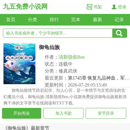
九五免费小说网
书架
登录
首页
分类
排行
完本
最新
记录
御龟仙族
作者：
清新脱俗Ben
状态：连载中
分类：修真武侠
最近更新：
第1745章 恢复九品神血，军团大规模集结
更新时间：2026-07-29 05:15:49
御龟仙族情节跌宕起伏、扣人心弦，是一本情节与文笔俱佳的玄
幻魔法小说，御龟仙族-清新脱俗Ben-小说旗免费提供御龟仙族最新清
爽干净的文字章节在线阅读和TXT下载。
开始阅读
加入书架
章节目录
《御龟仙族》最新章节