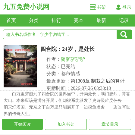
九五免费小说网
书架
登录
首页
分类
排行
完本
最新
记录
四合院：24岁，是处长
作者：
骑驴驴驴驴
状态：已完结
分类：都市情感
最近更新：
第1308章 制裁之后的算计
更新时间：2026-07-26 03:38:18
白万里穿越到了四合院的世界当中，开局处长，满门忠烈，背靠
大山。本来应该是满分开局，但却被系统派发了史诗级难度任务——
消灭灯塔国。无奈之下白万里只能展开了一边摸鱼虐禽，一边改写世
界的传奇人生。...
开始阅读
加入书架
章节目录