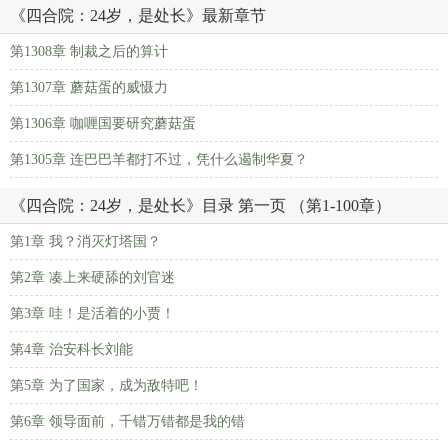
《四合院：24岁，是处长》最新章节
第1308章 制裁之后的算计
第1307章 蘑菇蛋的威慑力
第1306章 咖喱国要研究蘑菇蛋
第1305章 连巴巴羊都打不过，凭什么遏制华夏？
《四合院：24岁，是处长》目录 第一页 （第1-100章）
第1章 我？消灭灯塔国？
第2章 凑上来硬舔的刘官迷
第3章 哇！是活着的小贾！
第4章 治安科长刘能
第5章 为了国家，成为敌特吧！
第6章 领导面前，千错万错都是我的错