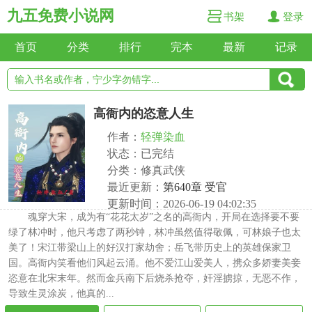
九五免费小说网
书架
登录
首页
分类
排行
完本
最新
记录
高衙内的恣意人生
作者：
轻弹染血
状态：已完结
分类：修真武侠
最近更新：
第640章 受官
更新时间：2026-06-19 04:02:35
魂穿大宋，成为有“花花太岁”之名的高衙内，开局在选择要不要
绿了林冲时，他只考虑了两秒钟，林冲虽然值得敬佩，可林娘子也太
美了！宋江带梁山上的好汉打家劫舍；岳飞带历史上的英雄保家卫
国。高衙内笑看他们风起云涌。他不爱江山爱美人，携众多娇妻美妾
恣意在北宋末年。然而金兵南下后烧杀抢夺，奸淫掳掠，无恶不作，
导致生灵涂炭，他真的...