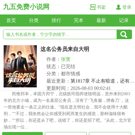
九五免费小说网
书架
登录
首页
分类
排行
完本
最新
记录
这名公务员来自大明
作者：
张寳
状态：已完结
分类：都市情感
最近更新：
第1817章 不止有暗道，还有密室
更新时间：2026-08-03 00:02:41
民惟邦本，本固方邦宁，北镇抚司指挥使陆明远，意外来到2003
年的北方小城，成为一名基层公务员，没有了‘飞鱼服，绣春刀’，这
一世他要走一条正义的仕途。“现在是文明社会，我不会使用十大酷
刑，”“不过，我依然会让你感受到死而复生的感觉，那种滋味很奇
妙，”“所以，你还是从了吧，说错了，你还是招了吧。”从此，北方官
场出现一位...