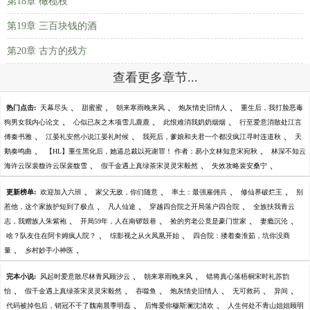
第18章 橄榄枝
第19章 三百块钱的酒
第20章 古方的残方
查看更多章节...
、
、
、
、
热门点击:
天幕尽头
甜蜜蜜
朝来寒雨晚来风
炮灰情史旧情人
重生后，我打脸恶毒
、
、
、
狗男女我内心论文
心似已灰之木项雪儿鹿鹿
此恨难消我奶奶烟烟
行至爱意消散处江言
、
、
、
傅秦书雅
江晏礼安然小说江晏礼时候
我死后，爹娘和夫君一个都没疯江寻时连道秋
天
、
、
鹅奏鸣曲
【HL】重生黑化后，她逼总裁以死谢罪！ 作者：易小文林知意宋宛秋
林深不知云
、
、
、
海许云琛裴馥许云琛裴馥雪
假千金遇上真绿茶宋灵灵宋毅然
失效攻略裴安桑宁
、
、
、
、
更新榜单:
欢迎加入六班
家父无敌，你们随意
率土：最强雇佣兵
修仙界破烂王
别
、
、
、
惹他，这个家族护短到了极点
凡人仙途
穿越四合院之开局落户四合院
全族扶我青云
、
、
、
、
志，我赠族人朱紫袍
开局59年，人在南锣鼓巷
捡的穷老公竟是豪门世家
妻瘾沉沦
、
、
啥？队友住在阿卡姆疯人院？
综影视之从火凤凰开始
四合院：搂着秦淮茹，坑你没商
、
、
量
乡村妙手小神医
、
、
完本小说:
风起时爱意散尽林青风顾汐云
朝来寒雨晚来风
错将真心落梧桐宋时礼苏韵
、
、
、
、
、
、
怡
假千金遇上真绿茶宋灵灵宋毅然
吞噬鱼
炮灰情史旧情人
无可救药
异间
、
、
代码被掉包后，销冠不干了魏南晨季明磊
后悔爱你穆斯澜沈清欢
人生何处不青山姐姐顾明