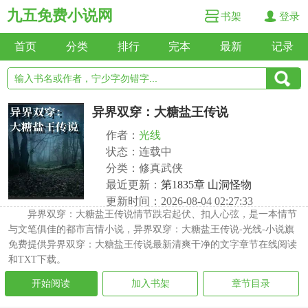
九五免费小说网
书架
登录
首页
分类
排行
完本
最新
记录
异界双穿：大糖盐王传说
作者：
光线
状态：连载中
分类：修真武侠
最近更新：
第1835章 山洞怪物
更新时间：2026-08-04 02:27:33
异界双穿：大糖盐王传说情节跌宕起伏、扣人心弦，是一本情节
与文笔俱佳的都市言情小说，异界双穿：大糖盐王传说-光线-小说旗
免费提供异界双穿：大糖盐王传说最新清爽干净的文字章节在线阅读
和TXT下载。
开始阅读
加入书架
章节目录