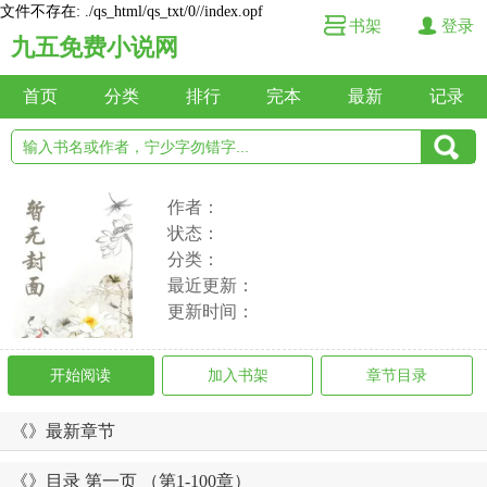
文件不存在: ./qs_html/qs_txt/0//index.opf
书架
登录
九五免费小说网
首页
分类
排行
完本
最新
记录
作者：
状态：
分类：
最近更新：
更新时间：
开始阅读
加入书架
章节目录
《》最新章节
《》目录 第一页 （第1-100章）