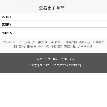
查看更多章节...
热门点击:
更新榜单:
、
、
、
、
、
、
、
、
、
、
、
、
、
、
、
完本小说:
友情链接：
67小说网
八一中文网
65度看书
罢笔中文网
去看小说
索尔中文
网
海书
H6看书
全本小说
969阅读
三四在线
八八八电影
首页
分类
排行
完本
记录
Copyright ©2022 九五免费小说网95mf.org