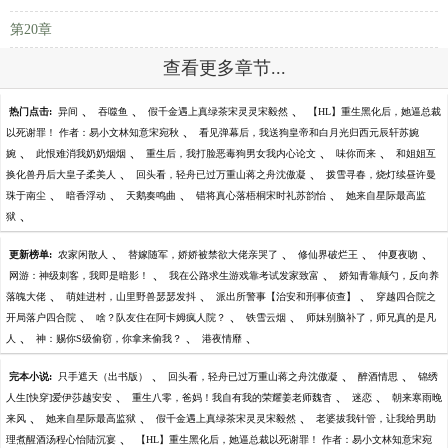
第20章
查看更多章节...
、
、
、
热门点击:
异间
吞噬鱼
假千金遇上真绿茶宋灵灵宋毅然
【HL】重生黑化后，她逼总裁
、
以死谢罪！ 作者：易小文林知意宋宛秋
看见弹幕后，我送狗皇帝和白月光归西元辰轩苏婉
、
、
、
、
婉
此恨难消我奶奶烟烟
重生后，我打脸恶毒狗男女我内心论文
味你而来
和姐姐互
、
、
换化兽丹后大皇子柔美人
回头看，轻舟已过万重山蒋之舟沈傲凝
拨雪寻春，烧灯续昼许曼
、
、
、
、
珠于南尘
暗香浮动
天鹅奏鸣曲
错将真心落梧桐宋时礼苏韵怡
她来自星际最高监
、
狱
、
、
、
、
更新榜单:
农家闲散人
替嫁随军，娇娇被禁欲大佬亲哭了
修仙界破烂王
仲夏夜吻
、
、
网游：神级刺客，我即是暗影！
我在公路求生游戏靠考试发家致富
娇知青靠颠勺，反向养
、
、
、
落魄大佬
萌娃进村，山里野兽瑟瑟发抖
派出所警事【治安和刑事侦查】
穿越四合院之
、
、
、
开局落户四合院
啥？队友住在阿卡姆疯人院？
铁雪云烟
师妹别脑补了，师兄真的是凡
、
、
、
人
神：赐你S级偷窃，你拿来偷我？
港夜情靡
、
、
、
完本小说:
只手遮天（出书版）
回头看，轻舟已过万重山蒋之舟沈傲凝
醉酒情思
锦绣
、
、
、
人生[快穿]爱伊莎越安安
重生八零，爸妈！我自有我的荣耀姜老师魏杳
迷恋
朝来寒雨晚
、
、
、
来风
她来自星际最高监狱
假千金遇上真绿茶宋灵灵宋毅然
老婆拔我针管，让我给男助
、
理煮醒酒汤程心怡陆沉宴
【HL】重生黑化后，她逼总裁以死谢罪！ 作者：易小文林知意宋宛