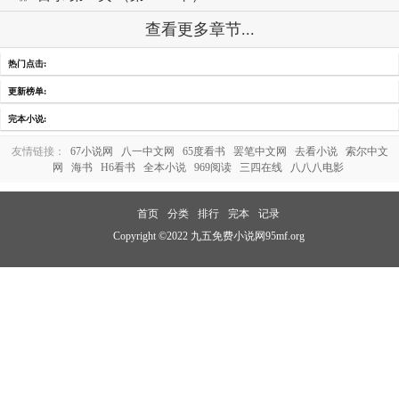
查看更多章节...
热门点击:
更新榜单:
完本小说:
友情链接：
67小说网
八一中文网
65度看书
罢笔中文网
去看小说
索尔中文
网
海书
H6看书
全本小说
969阅读
三四在线
八八八电影
首页
分类
排行
完本
记录
Copyright ©2022 九五免费小说网95mf.org