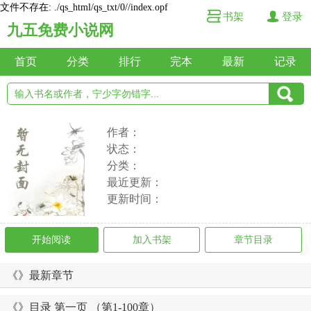
文件不存在: ./qs_html/qs_txt/0//index.opf
书架
登录
九五免费小说网
首页
分类
排行
完本
最新
记录
作者：
状态：
分类：
最近更新：
更新时间：
开始阅读
加入书架
章节目录
《》最新章节
《》目录 第一页 （第1-100章）